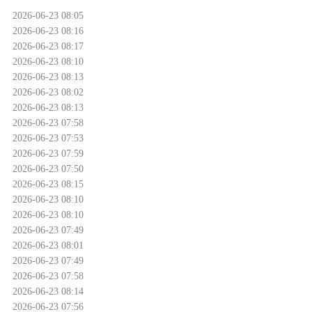
2026-06-23 08:05
2026-06-23 08:16
2026-06-23 08:17
2026-06-23 08:10
2026-06-23 08:13
2026-06-23 08:02
2026-06-23 08:13
2026-06-23 07:58
2026-06-23 07:53
2026-06-23 07:59
2026-06-23 07:50
2026-06-23 08:15
2026-06-23 08:10
2026-06-23 08:10
2026-06-23 07:49
2026-06-23 08:01
2026-06-23 07:49
2026-06-23 07:58
2026-06-23 08:14
2026-06-23 07:56