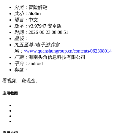
分类：
冒险解谜
大小：
56.6m
语言：
中文
版本：
v3.97947 安卓版
时间：
2026-06-23 08:08:51
星级：
九五至尊2电子游戏官
网：
//www.quanshungroup.cn/contents/062308014
厂商：
海南头角信息科技有限公司
平台：
android
标签：
看视频，赚现金。
应用截图