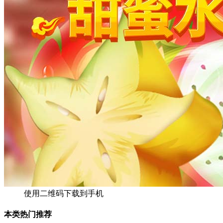
使用二维码下载到手机
本类热门推荐