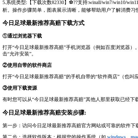
5.系统类型:【下载次数82330】⚽??支持:winall/win
析。操作步骤简单，图表展示清晰，能够帮助用户了解消费习
今日足球最新推荐高赔下载方式
①通过浏览器下载
打开“今日足球最新推荐高赔”手机浏览器（例如百度浏览器）。在搜索框中输
击“允许安装”。
②使用自带的软件商店
打开“今日足球最新推荐高赔”的手机自带的“软件商店”（也
③使用下载资源
有时您可以从“今日足球最新推荐高赔”其他人那里获取已经
今日足球最新推荐高赔安装步骤:
第一步：访问今日足球最新推荐高赔官方网站或可靠的软件下
第二步：选择软件版本：根据您的操作系统（如
windows、mac