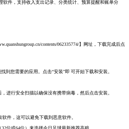
常用户的记账管理软件，支持收入支出记录、分类统计、预算提醒和账单分
oup.cn/contents/062335774/】网址，下载完成后点
找到您需要的应用。点击“安装”即 可开始下载和安装。
后，进行安全扫描以确保没有携带病毒，然后点击安装。
取软件，这可以避免下载到恶意软件。
32位或64位）来选择今日足球最新推荐高赔。