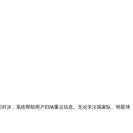
事日程到热门对决，系统帮助用户归纳重点信息。无论关注国家队、明星球