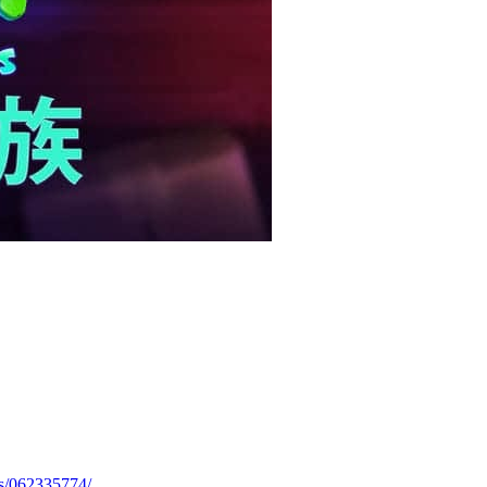
s/062335774/