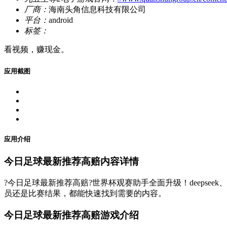
厂商：
海南头角信息科技有限公司
平台：
android
标签：
看视频，赚现金。
应用截图
应用介绍
今日足球最新推荐高赔内容详情
?️今日足球最新推荐高赔?️世界杯观赛助手全面升级！deepse
员还是比赛结果，都能快速找到需要的内容。
今日足球最新推荐高赔游戏介绍