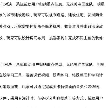
赛事日程到热门对决，系统帮助用户归纳重点信息。无论关注国家队、明星
拟经营与策略发展的城市建设游戏，玩家可以规划道路、建设住宅、发展商业
通风格的冒险闯关游戏，玩家需要控制角色躲避机关、收集道具并击败沿途敌
暖的家园装饰游戏，玩家可以设计房间布局、挑选家具并完成不同主题的装修
赛事日程到热门对决，系统帮助用户归纳重点信息。无论关注国家队、明星
生和自学用户的在线学习工具，涵盖课程视频、题库练习、错题整理和学习计
世界为背景的休闲消除游戏，玩家可以通过完成关卡解锁新的鱼类和装饰物。
时间管理的效率软件，采用专注计时、任务拆分和数据统计等方式，帮助用户