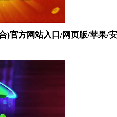
合)官方网站入口/网页版/苹果/