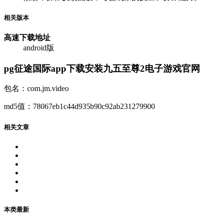
相关版本
高速下载
地址
android版
pg征途国际app下载安装九五至尊2电子游戏官网
包名：com.jm.video
md5值：78067eb1c44d935b90c92ab231279900
相关文章
本类最新