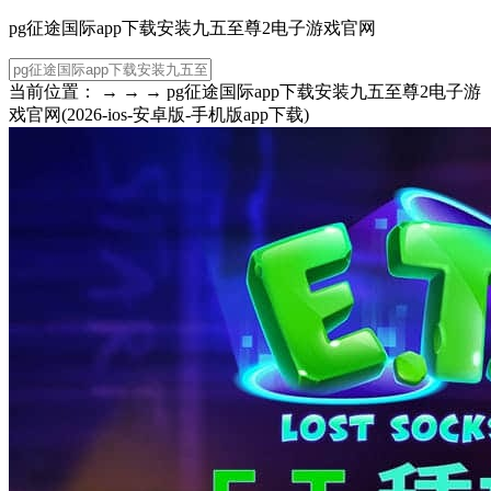
pg征途国际app下载安装九五至尊2电子游戏官网
当前位置： → → → pg征途国际app下载安装九五至尊2电子游
戏官网(2026-ios-安卓版-手机版app下载)