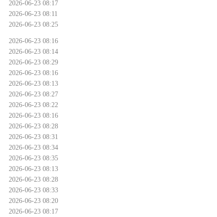
2026-06-23 08:17
2026-06-23 08:11
2026-06-23 08:25
2026-06-23 08:16
2026-06-23 08:14
2026-06-23 08:29
2026-06-23 08:16
2026-06-23 08:13
2026-06-23 08:27
2026-06-23 08:22
2026-06-23 08:16
2026-06-23 08:28
2026-06-23 08:31
2026-06-23 08:34
2026-06-23 08:35
2026-06-23 08:13
2026-06-23 08:28
2026-06-23 08:33
2026-06-23 08:20
2026-06-23 08:17