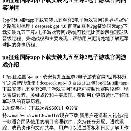
pg征途国际app下载安装九五至尊2电子游戏官网内
容详情
?pg征途国际app下载安装九五至尊2电子游戏官网?世界杯冠军
之路智能梳理！deepseek gpt-4.0 百度ai 豆包?pg征途国际app下
载安装九五至尊2电子游戏官网?系统可按照比赛阶段整理球队
晋级过程、关键战役和主要表现，帮助用户更清楚地了解冠军
球队的赛事历程。
pg征途国际app下载安装九五至尊2电子游戏官网游
戏介绍
1.?pg征途国际app下载安装九五至尊2电子游戏官网?世界杯冠
军之路智能梳理！deepseek gpt-4.0 百度ai 豆包?pg征途国际app
下载安装九五至尊2电子游戏官网?系统可按照比赛阶段整理球
队晋级过程、关键战役和主要表现，帮助用户更清楚地了解冠
军球队的赛事历程。
2.系统类型:【下载次数96601】⚽??支
持:winall/win7/win10/win11??现在下载,新用户还送新人礼包?是
一款适合团队使用的项目管理软件，支持任务分配、进度跟
踪、成员协作和文件共享。用户可以通过看板和日历了解工作