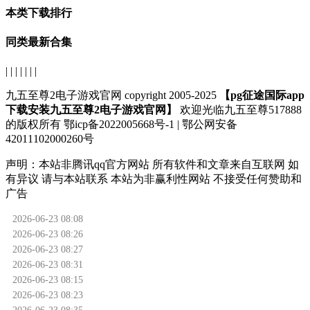
本类下载排行
同类最新合集
| | | | | | |
九五至尊2电子游戏官网 copyright 2005-2025
【pg征途国际app
下载安装九五至尊2电子游戏官网】
欢迎光临九五至尊517888
的版权所有 鄂icp备2022005668号-1 | 鄂公网安备
42011102000260号
声明：
本站非腾讯qq官方网站
所有软件和文章来自互联网 如
有异议 请与本站联系 本站为非赢利性网站 不接受任何赞助和
广告
2026-06-23 08:08
2026-06-23 08:26
2026-06-23 08:27
2026-06-23 08:31
2026-06-23 08:15
2026-06-23 08:23
2026-06-23 08:35