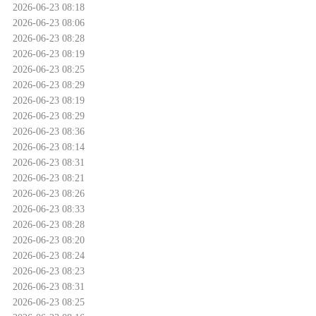
2026-06-23 08:18
2026-06-23 08:06
2026-06-23 08:28
2026-06-23 08:19
2026-06-23 08:25
2026-06-23 08:29
2026-06-23 08:19
2026-06-23 08:29
2026-06-23 08:36
2026-06-23 08:14
2026-06-23 08:31
2026-06-23 08:21
2026-06-23 08:26
2026-06-23 08:33
2026-06-23 08:28
2026-06-23 08:20
2026-06-23 08:24
2026-06-23 08:23
2026-06-23 08:31
2026-06-23 08:25