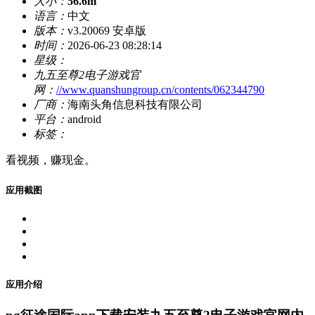
大小：
56.6m
语言：
中文
版本：
v3.20069 安卓版
时间：
2026-06-23 08:28:14
星级：
九五至尊2电子游戏官
网：
//www.quanshungroup.cn/contents/062344790
厂商：
海南头角信息科技有限公司
平台：
android
标签：
看视频，赚现金。
应用截图
应用介绍