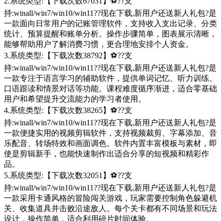
2.系统类型:【下载次数67031】⚽??支
持:winall/win7/win10/win11??现在下载,新用户还送新人礼包?是
一款面向日常用户的记账管理软件，支持收入支出记录、分类
统计、预算提醒和账单分析。操作步骤简单，图表展示清晰，
能够帮助用户了解消费习惯，更合理地安排个人资金。
3.系统类型:【下载次数38792】⚽??支
持:winall/win7/win10/win11??现在下载,新用户还送新人礼包?是
一款专注于语言学习的辅助软件，提供单词记忆、听力训练、
口语跟读和情景对话等功能。课程难度循序渐进，适合零基础
用户和希望提升交流能力的学习者使用。
4.系统类型:【下载次数38265】⚽??支
持:winall/win7/win10/win11??现在下载,新用户还送新人礼包?是
一款便捷实用的视频剪辑软件，支持视频裁剪、字幕添加、音
乐配音、转场特效和画面调色。软件内置丰富模板与素材，即
使是剪辑新手，也能快速制作出适合分享的短视频和精彩作
品。
5.系统类型:【下载次数32051】⚽??支
持:winall/win7/win10/win11??现在下载,新用户还送新人礼包?是
一款采用卡通风格的冒险闯关游戏，玩家需要控制角色躲避机
关、收集道具并击败沿途敌人。每个关卡都有不同场景和玩法
设计，操作简单，适合利用碎片时间体验。