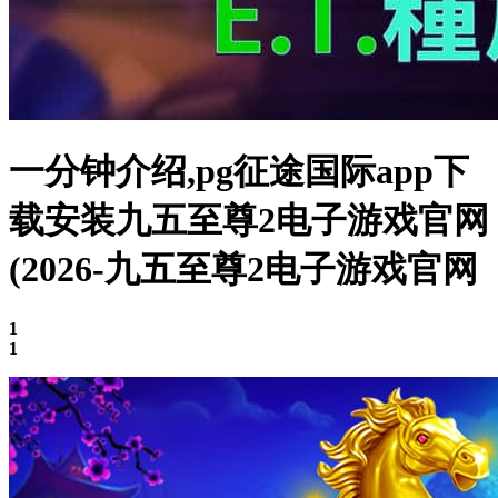
一分钟介绍,pg征途国际app下
载安装九五至尊2电子游戏官网
(2026-九五至尊2电子游戏官网
1
1