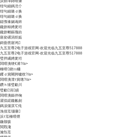
浜烘墠鐞嗗康
绀句細鎷涜仒
绀句細璐ｄ换
绀句細璐ｄ换
鎹愯禒娲诲姩
鑱旂粶娉夎垳
鑱旂郴鏂瑰紡
寤夋磥涓炬姤
鎶曡瘔寤鸿
九五至尊2电子游戏官网-欢迎光临九五至尊517888
九五至尊2电子游戏官网-欢迎光临九五至尊517888
璧拌繘娉夎垳
闆嗗洟绠€浠?/a>
棰嗗鍥㈤槦
钁ｄ簨闀胯嚧杈?/a>
闆嗗洟澶т簨璁?/a>
鑽ｈ獕璧勮川
璧勮涓績
闆嗗洟鏂伴椈
濯掍綋鑱氱劍
鎷涙爣淇℃伅
浼佷笟瑙嗛
浜т笟棰嗗煙
鍦颁骇
閲戣瀺
瀹炰笟