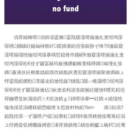
涓庝細棰嗗涓烘垜鍙搁鍙戝寲濡嗗搧瀹夊叏绀鸿寖
琛楀鐗岋紝鍚屾椂锛屽鑹插僵銆佸彂鏂扮ぞ绛?0瀹跺寲
濡嗗搧缁忚惀绀鸿寖搴楀晢鎴锋巿鐗屻€傚寲濡嗗搧瀹夊叏
绀鸿寖琛椼€佺ず鑼冨簵绉板彿鐨勮幏寰楁棦鏄崳瑾夊張
鏄矗浠伙紝榧撳姳鎴戝徃鍋氬紩瀵煎寲濡嗗搧甯傚満鍋ュ
悍鍙戝睍鐨勯澶撮泚銆傚悓鏃?鐩戠閮ㄩ棬灏嗗绀鸿寖
琛椼€佺ず鑼冨簵瀹炶鈥滄湁杩涙湁鍑猴紝鑳借€呬笂銆佸
焊鑰呬笅鈥濈殑鍔ㄦ€佺洃鐫ｇ鐞嗗埗搴︼紝鐫ｄ績缁忚
惀浼佷笟涓嶆柇鎻愬崌绠＄悊姘村钩銆?br/> 浠紡涓?
鎴戝徃琛ㄧず灏嗙户缁姞寮虹鐞嗐€佹彁楂樻按骞筹紝涓
ユ牸鎸夌収娉曞緥娉曡浠庝簨鍖栧鍝佺粡钀ユ椿鍔紝骞