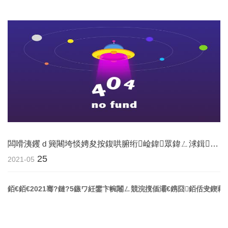
闆嗗洟钁ｄ簨闀垮惔娉夋按鍑哄腑绗崄鍏眾鍏ㄥ浗鍓渷绾у煄甯傞珮鍗忚仈鐩熼個璇疯禌棰佸鐩涘吀
25
2021-05
銆€銆€2021骞?鏈?5鏃ワ紝鐢卞帵闂ㄥ競浣撹偛灞€鎸囧銆佸