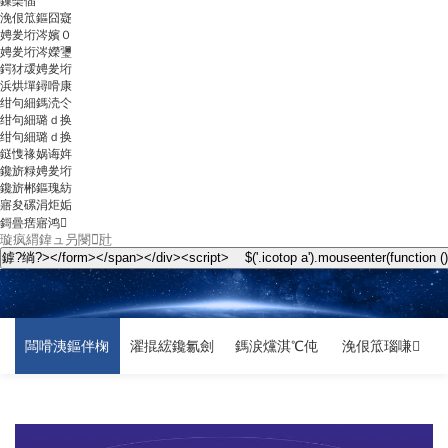
鏁欒偛
浼佷笟鏂囧寲
娉夎垳涔嬪０
娉夎垳涔嬫瓕
鍔犲叆娉夎垳
浜烘墠鐞嗗康
绀句細鎷涜仒
绀句細璐ｄ换
绀句細璐ｄ换
鎹愯禒娲诲姩
鑱旂粶娉夎垳
鑱旂郴鏂瑰紡
寤夋磥涓炬姤
鎶曡瘔寤鸿
闆嗗洟鏂伴椈
濯掍綋鑱氱劍
鎷涙爣淇℃伅
浼佷笟瑙嗛