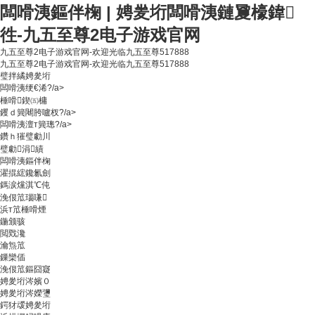
闆嗗洟鏂伴椈 | 娉夎垳闆嗗洟鏈夐檺鍏
徃-九五至尊2电子游戏官网
九五至尊2电子游戏官网-欢迎光临九五至尊517888
九五至尊2电子游戏官网-欢迎光临九五至尊517888
璧拌繘娉夎垳
闆嗗洟绠€浠?/a>
棰嗗鍥㈤槦
钁ｄ簨闀胯嚧杈?/a>
闆嗗洟澶т簨璁?/a>
鑽ｈ獕璧勮川
璧勮涓績
闆嗗洟鏂伴椈
濯掍綋鑱氱劍
鎷涙爣淇℃伅
浼佷笟瑙嗛
浜т笟棰嗗煙
鍦颁骇
閲戣瀺
瀹炰笟
鏁欒偛
浼佷笟鏂囧寲
娉夎垳涔嬪０
娉夎垳涔嬫瓕
鍔犲叆娉夎垳