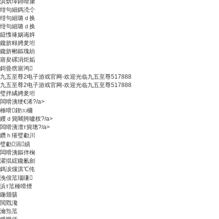
浜烘墠鐞嗗康
绀句細鎷涜仒
绀句細璐ｄ换
绀句細璐ｄ换
鎹愯禒娲诲姩
鑱旂粶娉夎垳
鑱旂郴鏂瑰紡
寤夋磥涓炬姤
鎶曡瘔寤鸿
九五至尊2电子游戏官网-欢迎光临九五至尊517888
九五至尊2电子游戏官网-欢迎光临九五至尊517888
璧拌繘娉夎垳
闆嗗洟绠€浠?/a>
棰嗗鍥㈤槦
钁ｄ簨闀胯嚧杈?/a>
闆嗗洟澶т簨璁?/a>
鑽ｈ獕璧勮川
璧勮涓績
闆嗗洟鏂伴椈
濯掍綋鑱氱劍
鎷涙爣淇℃伅
浼佷笟瑙嗛
浜т笟棰嗗煙
鍦颁骇
閲戣瀺
瀹炰笟