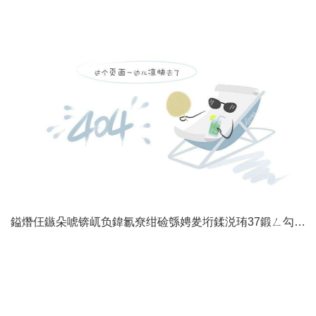
鎰熸仼鏃朵唬锛屼负鍏氱尞绀硷綔娉夎垳鍒涚珛37鍛ㄥ勾搴嗗吀娲诲姏寮€鍚?/strong>
銆€銆€娉夋按娣欐窓锛岀炕灞辫秺宀€傜櫨鎶樹笉鎸狅紝娴╂旦濂旇