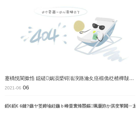
闆嗗洟鏂伴椈
蹇楀悓閬撳悎 鐚磋娲涢槼锝滃湥路瀹夊痉椴佹柉楂樺皵澶勘涔愰儴鐚撮槦鎴愬憳鑾呬复娲涢槼娉夎垳璐㈠瘜涓績鍙傝
06
2021-06
銆€銆€ 6鏈?鏃ヤ笅鍗堬紝鍦ｂ峰畨寰烽瞾鏂珮灏斿か淇变箰閮ㄧ