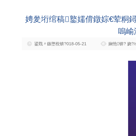
娉夎垳绾稿鐜嬬偝鐓婃€荤粡
嗚崳
鍙戣〃鏃堕棿锛?018-05-21
娴忚锛? 娆?/