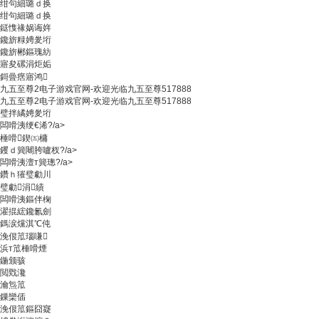
绀句細璐ｄ换
绀句細璐ｄ换
鎹愯禒娲诲姩
鑱旂粶娉夎垳
鑱旂郴鏂瑰紡
寤夋磥涓炬姤
鎶曡瘔寤鸿
九五至尊2电子游戏官网-欢迎光临九五至尊517888
九五至尊2电子游戏官网-欢迎光临九五至尊517888
璧拌繘娉夎垳
闆嗗洟绠€浠?/a>
棰嗗鍥㈤槦
钁ｄ簨闀胯嚧杈?/a>
闆嗗洟澶т簨璁?/a>
鑽ｈ獕璧勮川
璧勮涓績
闆嗗洟鏂伴椈
濯掍綋鑱氱劍
鎷涙爣淇℃伅
浼佷笟瑙嗛
浜т笟棰嗗煙
鍦颁骇
閲戣瀺
瀹炰笟
鏁欒偛
浼佷笟鏂囧寲