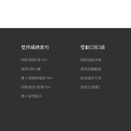
璧拌繘娉夎垳
璧勮涓績
闆嗗洟绠€浠?/a>
闆嗗洟鏂伴椈
棰嗗鍥㈤槦
濯掍綋鑱氱劍
钁ｄ簨闀胯嚧杈?/a>
鎷涙爣淇℃伅
闆嗗洟澶т簨璁?/a>
浼佷笟瑙嗛
鑽ｈ獕璧勮川