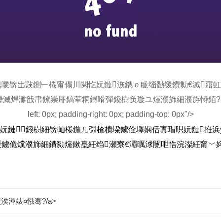
瑰噯锛岀敱鍘﹂棬甯傝川閲忔妧鏈洃鐫ｅ眬缁勫缓鐨勨€滅寤
鎬荤粡鐞嗗彈鑱樹负璇ユ爣濮斾細濮斿憳銆?br style="padding-b
left: 0px; padding-right: 0px; padding-top: 0px"/>
噯鍖栨妧鏈鍛樹細锛屾棬鍦ㄦ彁楂樻垜鐪佺墿娴佸寘瑁呮妧鏈
鐪佹爣濮斾細鐨勬爣鏉嗭紝绉瀬寮€灞曞浗闄呭悎浣滐紝甯﹀姩琛
渾婊¤惤骞?/a>