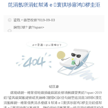
笓涓氬垪涓虹幇浠ｅ寰掑埗寤鸿椤圭洰
鍙戣〃鏃堕棿锛?019-09-03
娴忚锛? 娆?/span>
浣滆€咃細鍝佺墝閮?/span>
锘匡豢
鏍规嵁鍘﹂棬甯傛暀鑲插眬鏂囦欢锛堝帵鏁欒亴銆?/span>2019
銆?鍙凤級閫氱煡锛屼笢娴峰闄⑩€滆€佸勾鏈嶅姟涓庣鐞嗏€濅笓
涓氳幏鍘﹂棬甯傝亴涓氶櫌鏍＄幇浠ｅ寰掑埗寤鸿椤圭洰銆傜幇
浠ｅ寰掑埗鏄€氳繃瀛︽牎銆佷紒涓氭繁搴﹀悎浣滐紝鏁欏笀銆佸