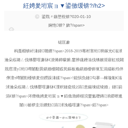
紝娉夎垳宸ョ▼鍙傚缓锛?/h2>
鍙戣〃鏃堕棿锛?020-01-10
娴忚锛? 娆?/span>
浣滆€咃細鍝佺墝閮?/span>
锘匡豢
杩戞棩锛屽湪鍏竷鐨?/span>
2018-2019
骞村害绗簩鎵光€滃浗
瀹朵紭璐ㄥ伐绋嬮噾濂栤€濆悕鍗曚腑
鐢辨硥鑸滃伐绋嬪弬寤虹殑閮
,
戝窞澶у绗竴闄勫睘鍖婚櫌閮戜笢鏂板尯鍖婚櫌锛堜互涓嬬畝绉伴
儜澶т竴闄勯櫌锛夎但鐒跺湪鍒?/span>
鎴愪负鏈勾搴﹁幏璇勨€滃
!
浗瀹朵紭璐ㄥ伐绋嬮噾濂栤€濅粎鏈夌殑
涓患鍚堜綋绫婚」鐩箣
2
涓€
锛?/span>
涔熸槸娉夎垳宸ョ▼銆佹渤鍗楃渷鐢氳嚦鏄浗鍐呭尰
闄㈢被椤圭洰鐨勯涓浗浼橀噾濂?/span>
銆?/span>