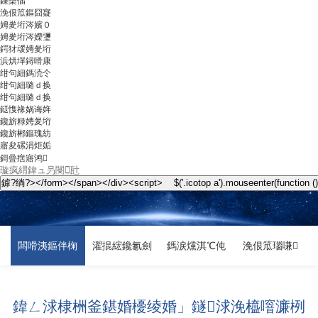
鏁欒偛
浼佷笟鏂囧寲
娉夎垳涔嬪０
娉夎垳涔嬫瓕
鍔犲叆娉夎垳
浜烘墠鐞嗗康
绀句細鎷涜仒
绀句細璐ｄ换
绀句細璐ｄ换
鎹愯禒娲诲姩
鑱旂粶娉夎垳
鑱旂郴鏂瑰紡
寤夋磥涓炬姤
鎶曡瘔寤鸿
闆嗗洟鏂伴椈
濯掍綋鑱氱劍
鎷涙爣淇℃伅
浼佷笟瑙嗛
鍏ㄥ浗棣栦釜鍖婚櫌绫婚」鐩浗浼橀噾濂栵