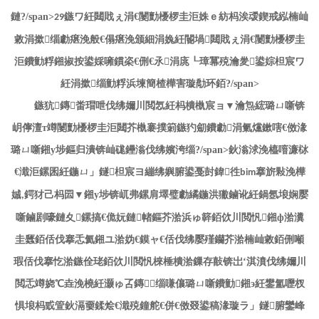
鏈?/span>
鏃ワ紝閮戝ぇ涓€闄勯櫌椤圭洰姝ｅ紡杩涘叆鍥戒紭楠屾
29
敹涓撳缁勮瘎浼般€傝瘎浼颁細涓婏紝閽堝閮戝ぇ涓€闄勯櫌椤圭
洰鐨勭粰鎺掓按鍙婇噰鏆栥€侀€氶涓庣┖璋冪殑瀹夎鍙婃柦宸ワ
紝涓撳缁勭粰浜堜簡楂樺害璇勪环銆?/span>
鏃犺鏄畨瑁呭伐绋嬭川閲忥紝杩樻槸宸ョ▼瀹炰綋璐ㄩ噺锛
岄儜澶т竴闄勯櫌椤圭洰閮芥槸褰撲箣鏃犳劎鐨勮涓氭爣鏉嗐€傚湪
璐ㄩ噺鎺у埗鏂归潰锛屾硥鑸滃伐绋嬪洿缁?/span>鈥滃浗浼橀噾濂栤
€濈洰鏍囷紝鍦ㄩ」鐩柦宸ヨ繃绋嬩腑鍙戞尌鍏徃
搴旂敤浼樺
bim
娍
鍔犲己杩囩▼鎺у埗锛屼弗鏍肩墿璧勮繘鍦洪獙鏀讹紝鍋氬埌娴嬮
,
噺鏀剧嚎鏈夊鏍搞€佹妧鏈帾鏂芥湁浜ゅ簳銆佽川閲忛鎺ф湁瀵
圭瓥銆佸伐搴忎氦鎺ユ湁妫€鏌ャ€佸伐绋嬮殣钄芥湁楠屾敹銆侀噸
瑕佸伐搴忔湁鏃佺珯銆佽川閲忛棶棰樻湁鏁存敼锛岀‘淇濆伐绋嬭川
閲忎竴娆℃垚浼橈紝灏ゅ叾鏄缁嗛儴璐ㄩ噺鐨勭鎺э紝鐢氳嚦杈
惧埌杩戜箮鈥滆嫑鍒烩€濈殑鐘舵€併€傚叕鍙稿湪璇ラ」鐩腑鑾峰