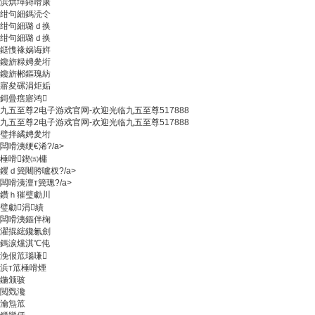
浜烘墠鐞嗗康
绀句細鎷涜仒
绀句細璐ｄ换
绀句細璐ｄ换
鎹愯禒娲诲姩
鑱旂粶娉夎垳
鑱旂郴鏂瑰紡
寤夋磥涓炬姤
鎶曡瘔寤鸿
九五至尊2电子游戏官网-欢迎光临九五至尊517888
九五至尊2电子游戏官网-欢迎光临九五至尊517888
璧拌繘娉夎垳
闆嗗洟绠€浠?/a>
棰嗗鍥㈤槦
钁ｄ簨闀胯嚧杈?/a>
闆嗗洟澶т簨璁?/a>
鑽ｈ獕璧勮川
璧勮涓績
闆嗗洟鏂伴椈
濯掍綋鑱氱劍
鎷涙爣淇℃伅
浼佷笟瑙嗛
浜т笟棰嗗煙
鍦颁骇
閲戣瀺
瀹炰笟