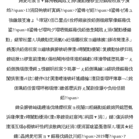
娉夎垳宸ョ▼鎵挎帴閮戝ぇ涓€闄勯櫌椤圭洰鎬绘柦宸ラ潰
绉?/span>13
涓囧钩锛屽寘鎷?/span>
鍙锋ゼ銆?/span>
鍙锋ゼ浠ュ
7
8
強鍦颁笅瀹ょ┖璋冦€佸己鐢点€佺粰鎺掓按銆侀槻鎺掔儫鏂藉伐
鍙?/span>
鍙锋ゼ瑁呴グ瑁呬慨鏂藉伐銆傚洜閮戝ぇ涓€闄勯櫌鍚
8
勯」鍖荤枟鐢ㄦ埧鐨勪笓涓氭€э紝缁欐柦宸ヨ繃绋嬪娣讳簡澶氶」
鎸戞垬銆傛柦宸ヨ繃绋嬩腑锛岄儜澶т竴闄勯櫌闈复鐨勫悇椤归毦
鐐硅揪
椤逛箣澶氥€傝秴闀挎棤缂濈粨鏋勮缂濇帶鍒堕毦搴﹀ぇ
11
銆侀挗缁撴瀯鎶ュ憡鍘呮柦宸ラ毦搴﹀ぇ銆侀珮鏀ā鍖哄煙鏂藉伐
闅惧害澶с€佽楗伴€犲瀷澶嶆潅锛屽尰鐤楄澶囧畨瑁呯簿搴﹁姹
傞珮銆佸畨瑁呯郴缁熷鏉傜瓑浜斿ぇ闅剧偣灏や负绐佸嚭
銆?/span>
鍏朵腑锛屾硥鑸滃伐绋嬫柦宸ョ殑閽㈢粨鏋勬姤鍛婂巺鎴愬氨
浜嗛儜澶т竴闄勯櫌涓€澶т寒鐐癸紝寤鸿杩囩▼涓」鐩儴浜哄憳
澶滀互缁ф棩锛屽悎鍔涙敾鍧氾紝涓缓涓冨眬鍙戞潵琛ㄦ壃淇★紝
鑲畾娉夎垳宸ョ▼鏂藉伐鍝佽川銆?/span>2019
骞?/span>
7