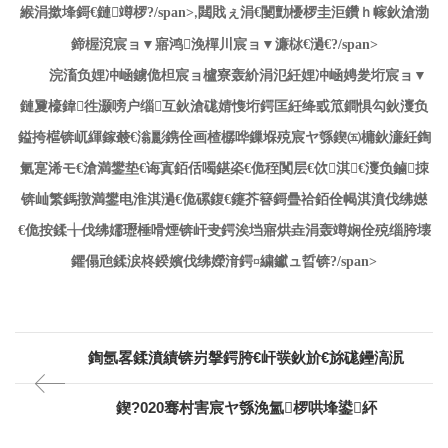
緱涓撳埄鎶€鏈竴椤?/span>
閮戝ぇ涓€闄勯櫌椤圭洰鑽ｈ幏鈥滄渤
,
鍗楃渷宸ョ▼寤鸿浼樿川宸ョ▼濂栤€濄€?/span>
浣滀负娌冲崡鐪佹柦宸ョ櫨寮轰紒涓氾紝娌冲崡娉夎垳宸ョ▼
鏈夐檺鍏徃灏嗙户缁互
鈥滄硥婧愯垳鍔匡紝绛戜笟鐧惧勾鈥濅负
鎰挎櫙锛屼緷鎵樷€滃彲鎸佺画楂樼哗鏁堢殑宸ヤ綔鍥㈤槦鈥濓紝鍧
氭寔浠モ€滄満鐢垫€诲寘銆佸噣鍖栥€佹秷闃层€佽淇€濅负鏀拺
锛屾繁鎷撴満鐢电淮淇濄€佹磥鍑€鑳芥簮鎶曡祫銆佺幆淇濆伐绋嬨
€佹按鍒╁伐绋嬬瓑棰嗗煙锛屽叏鍔涘垱寤烘垚涓轰竴娴佺殑缁胯壊
鑺傝兘鍒涙柊鍨嬪伐绋嬫湇鍔¤繍钀ュ晢锛?/span>
鍧氬畧鍒濆績锛岃搫鍔胯€屽彂鈥斺€旀硥鑸滈泦
鍥?020骞村害宸ヤ綔浼氳椤哄埄鍙紑