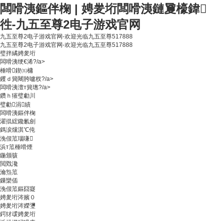
闆嗗洟鏂伴椈 | 娉夎垳闆嗗洟鏈夐檺鍏
徃-九五至尊2电子游戏官网
九五至尊2电子游戏官网-欢迎光临九五至尊517888
九五至尊2电子游戏官网-欢迎光临九五至尊517888
璧拌繘娉夎垳
闆嗗洟绠€浠?/a>
棰嗗鍥㈤槦
钁ｄ簨闀胯嚧杈?/a>
闆嗗洟澶т簨璁?/a>
鑽ｈ獕璧勮川
璧勮涓績
闆嗗洟鏂伴椈
濯掍綋鑱氱劍
鎷涙爣淇℃伅
浼佷笟瑙嗛
浜т笟棰嗗煙
鍦颁骇
閲戣瀺
瀹炰笟
鏁欒偛
浼佷笟鏂囧寲
娉夎垳涔嬪０
娉夎垳涔嬫瓕
鍔犲叆娉夎垳