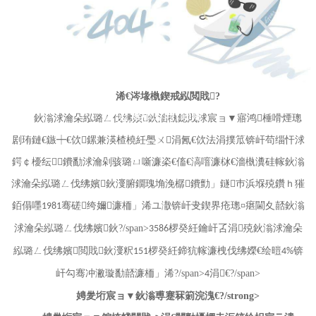
NEWS
浠€涔堟槸鍥戒紭閲戝
?
璧勮涓績
鈥滃浗瀹朵紭璐ㄥ伐绋嬪鈥濇槸鎴戝浗宸ョ▼寤鸿棰嗗煙璁
剧珛鏈€鏃┿€佽鏍兼渶楂橈紝璺ㄨ涓氥€佽法涓撲笟锛屽苟缁忓浗
鍔￠櫌纭鐨勫浗瀹剁骇璐ㄩ噺濂栥€傗€滈噾濂栤€濇槸瀵硅幏鈥滃
浗瀹朵紭璐ㄥ伐绋嬪鈥濅腑鐗瑰埆浼樼鐨勯」鐩巿浜堢殑鑽ｈ獕
銆傝嚜
骞磋绔嬭濂栭」浠ユ潵锛屽叏鍥界疮璁¤瘎閫夊嚭鈥滃
1981
浗瀹朵紭璐ㄥ伐绋嬪鈥?/span>
椤癸紝鑰屽叾涓殑鈥滃浗瀹朵
3586
紭璐ㄥ伐绋嬪閲戝鈥濅粎
椤癸紝鍗犺幏濂栧伐绋嬫€绘暟
锛
151
4%
屽勾骞冲潎璇勫嚭濂栭」浠?/span>
涓€?/span>
4
娉夎垳宸ョ▼
鈥滃尃蹇冧箣浣溾€?/strong>