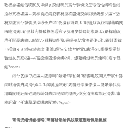
斁杈撳叆銆佸唴闃叉墿鏁ｇ殑鐩稿叧宸ヤ綔锛涗笁瑕佸悎鐞嗗畨鎺
掗敊宄板叆瀛︿簨椤癸紝鎸夌収杩庢柊鐢熺殑鏍囧噯鍋氬ソ瀛︾敓
杩旀牎宸ヤ綔锛涘洓瑕佺户缁仛濂藉皝鏍＄鐞嗭紱浜旇钀藉疄閿
欏嘲涓婅銆侀敊宄扮敤椁愮瓑宸ヤ綔瀹夋帓锛岄槻姝汉鍛樿繃浜
庤仛闆嗭紱鍏鍋氬ソ鏁欏銆佸鑸嶇殑娑堟潃銆侀€氶鍜屽畨鍏
ㄩ殣鎮ｅぇ鎺掓煡锛岀‘淇濇甯告姇鍏ヤ娇鐢紱涓冭缁撳悎涓婄
骇鏈夊叧寮€瀛﹁€冨療鎸囨爣锛岄€愰」钀藉疄鐩稿叧鍑嗗宸ヤ綔
銆?/span>
鎺ヤ笅鏉ワ紝
瀛︽牎灏嗚鐪熸€荤粨鏈樁娈电殑闃叉帶宸ヤ綔
鎯呭喌锛岃繘涓€姝ユ⒊鐞嗘湁鍏宠姹傦紝缁撳悎瀛︽牎鐨勫伐浣
滃疄闄咃紝鏀硅繘鍜屾彁鍗囩柅鎯呴槻鎺у伐浣滄按骞筹紝涓烘甯
稿紑瀛﹀仛濂藉厖鍒嗕繚闅溿€?/span>
甯備汉绀惧眬棰嗗璋冪爺涓滄捣姣曚笟鐢熷氨涓氭儏