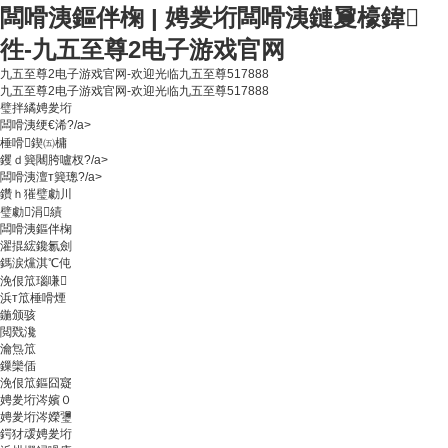
闆嗗洟鏂伴椈 | 娉夎垳闆嗗洟鏈夐檺鍏
徃-九五至尊2电子游戏官网
九五至尊2电子游戏官网-欢迎光临九五至尊517888
九五至尊2电子游戏官网-欢迎光临九五至尊517888
璧拌繘娉夎垳
闆嗗洟绠€浠?/a>
棰嗗鍥㈤槦
钁ｄ簨闀胯嚧杈?/a>
闆嗗洟澶т簨璁?/a>
鑽ｈ獕璧勮川
璧勮涓績
闆嗗洟鏂伴椈
濯掍綋鑱氱劍
鎷涙爣淇℃伅
浼佷笟瑙嗛
浜т笟棰嗗煙
鍦颁骇
閲戣瀺
瀹炰笟
鏁欒偛
浼佷笟鏂囧寲
娉夎垳涔嬪０
娉夎垳涔嬫瓕
鍔犲叆娉夎垳