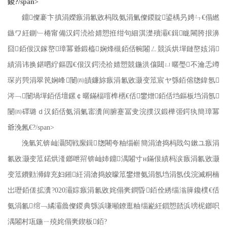
鍐?/span>
鐤儏褰卞搷涓嬫瘯涓氱敓杩戝氨涓氭儏鍐靛鍙楀叧娉ㄣ€傝繎
鏃ワ紝鍘﹂棬甯備汉鍔涜祫婧愬拰绀句細淇濋殰灞€鍓眬闀胯拫濞
囧銆佷汉鎵嶅璋冪爺鍛橀娴烽槻銆佸帵闂ㄥ競浜烘墠鏈嶅姟涓
績涓讳换鍖呬紵鏂囥€佷汉鍔涜祫婧愬競鍦洪儴閮ㄩ暱璺不瀹忎竴
琛岃巺涓翠笢娴峰闄㈣皟鐮旀瘯涓氱敓灏变笟宸ヤ綔銆傛牎鍏氬
涔﹁闄堝墠銆佸壇鏍￠暱鏋楅噾榫欍€佸鐢熷銆佸垱鏂板垱涓氬
闄㈣礋璐ｄ汉銆佸氨涓氭寚瀵间腑蹇冨叏浣撲汉鍛樺弬鍔犱簡璋冪
爺浼氥€?/span>
浼氫笂锛屾灄閲戦緳鍓牎闀夸粙缁嶄簡涓滄捣杩戝勾鏉ユ瘯涓
氱敓灏变笟鍩烘湰鎯呭喌锛屾姉鐤湡闂寸н鏋佷績杩涙瘯涓氱敓灏
变笟鐨勭浉鍏充妇鎺紝涓滄捣姣曚笟鐢熷氨涓氬垱涓氬伐浣滅粡楠
岀瓑銆傞拡瀵?020灞婃瘯涓氱敓姹傝亴鐧昏銆佺綉缁滃簲鑱樸€佸
氨涓氱绾﹁繘灞曟儏鍐典綔浜嗛噸鐐逛粙缁嶏紝鎻愬嚭浜嗙柅鎯呮
湡闂村瓨鍦ㄧ殑姹傝亴鍥板銆?