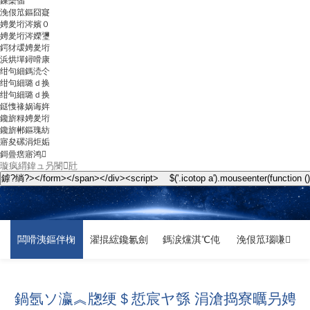
鏁欒偛
浼佷笟鏂囧寲
娉夎垳涔嬪０
娉夎垳涔嬫瓕
鍔犲叆娉夎垳
浜烘墠鐞嗗康
绀句細鎷涜仒
绀句細璐ｄ换
绀句細璐ｄ换
鎹愯禒娲诲姩
鑱旂粶娉夎垳
鑱旂郴鏂瑰紡
寤夋磥涓炬姤
鎶曡瘔寤鸿
闆嗗洟鏂伴椈
濯掍綋鑱氱劍
鎷涙爣淇℃伅
浼佷笟瑙嗛
鍋氬ソ瀛︽牎绠＄悊宸ヤ綔 涓滄捣寮曞叧娉