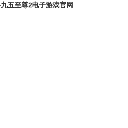
-九五至尊2电子游戏官网