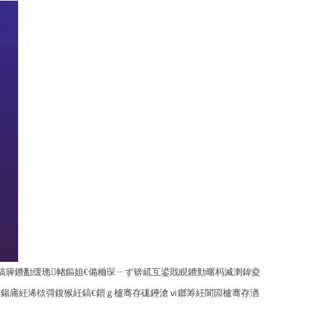
稿簲鐨勫缓璁帾鏂姐€備粬琛ㄧず锛屼互鍙戝睍鐨勯暱杩滅溂鍏夌
渶鍚庯紝浠栨彁鍑猴紝鎬€鎻ｇ櫨骞存硥鑸滄ⅵ鎯筹紝閬囩櫨骞存湭