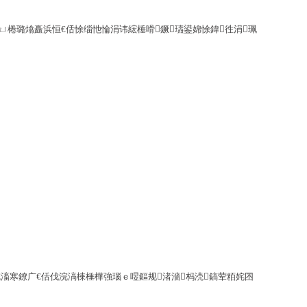
ㄩ棬璐熻矗浜恒€佸悇缁忚惀涓讳綋棰嗗鐝瓙鍙婂悇鍏徃涓珮
S
浣滀寒鐐广€佸伐浣滈棶棰樺強瑙ｅ喅鏂规渚濇杩涜鎬荤粨姹囨