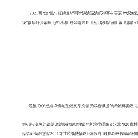
2021骞?鏈?鏃ワ紝娉夎垳闆嗗洟浜孫浜屼竴骞村害宸ヤ綔浼氳
绠″叡鍚屽弬涓庢娆′細璁紝闆嗗洟鍓懀浜嬮暱銆侀甯繍钀ュ畼闄
浼氳寮€濮嬪墠锛屾墍鏈変笌浼氫汉鍛橀珮澹伴綈鍞辨硥鑸滈泦鍥
銆€銆€浼氫笂锛岄鍏堢敱鍚勭粡钀ヤ富浣撹礋璐ｄ汉瀵?020
姤锛屽苟鎻愬嚭2021骞寸殑缁忚惀鐩爣鍜岃鍒掋€傞殢鍚庯紝