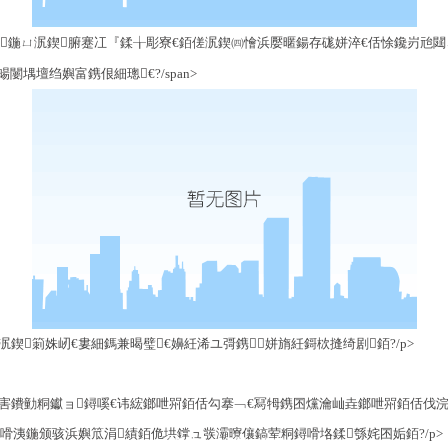
鍦ㄩ泦鍥腑蹇冮『鍒╁彫寮€銆傞泦鍥㈣懀浜嬮暱鍚存硥姘淬€佸悇鑱岃兘閮
堣壇绉嬩富鎸佷細璁€?/span>
箣姝屻€婁細鎷兼暍璧€嬶紝浠ユ彁鎸＋姘旓紝鎶栨摓绮剧銆?/p>
NEW
骞村害鐨勭粡钀ョ鐞嗘€讳綋鎯呭喌銆佸勾搴﹁€冩牳鎸囨爣瀹屾垚鎯呭喌銆佸伐
闆嗗洟鍦颁骇浜嬩笟涓績銆佹垬鐣ュ彂灞曢儴鎬荤粡鐞嗗垎鍒綔姹囨姤銆?/p>
璧勮涓績