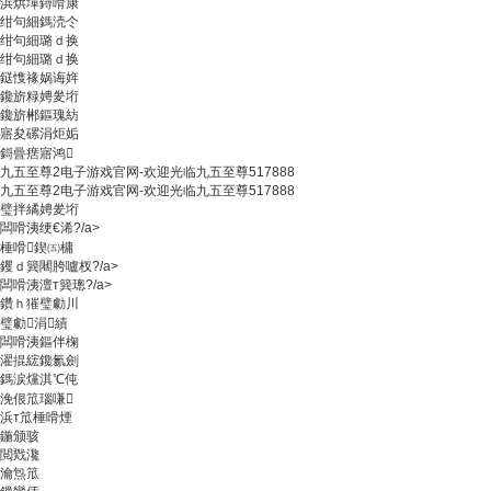
浜烘墠鐞嗗康
绀句細鎷涜仒
绀句細璐ｄ换
绀句細璐ｄ换
鎹愯禒娲诲姩
鑱旂粶娉夎垳
鑱旂郴鏂瑰紡
寤夋磥涓炬姤
鎶曡瘔寤鸿
九五至尊2电子游戏官网-欢迎光临九五至尊517888
九五至尊2电子游戏官网-欢迎光临九五至尊517888
璧拌繘娉夎垳
闆嗗洟绠€浠?/a>
棰嗗鍥㈤槦
钁ｄ簨闀胯嚧杈?/a>
闆嗗洟澶т簨璁?/a>
鑽ｈ獕璧勮川
璧勮涓績
闆嗗洟鏂伴椈
濯掍綋鑱氱劍
鎷涙爣淇℃伅
浼佷笟瑙嗛
浜т笟棰嗗煙
鍦颁骇
閲戣瀺
瀹炰笟