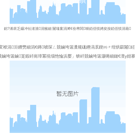
鈻?浠庡乏鑷冲彸渚濇涓猴細 闄堟案涓溿€佺帇闆晱銆佸惔娉夋按銆佸惔涓藉
変袱涓洰鐨勶細涓€鏄唬琛ㄥ競鏀垮簻瀵规硥鑸滈泦鍥㈣〃绀烘叞闂
鏀垮簻鏀寔鍜屽崗璋冪殑缁忚惀浜嬮」锛屽競鏀垮簻灏嗕細鏈€澶у姏搴﹀