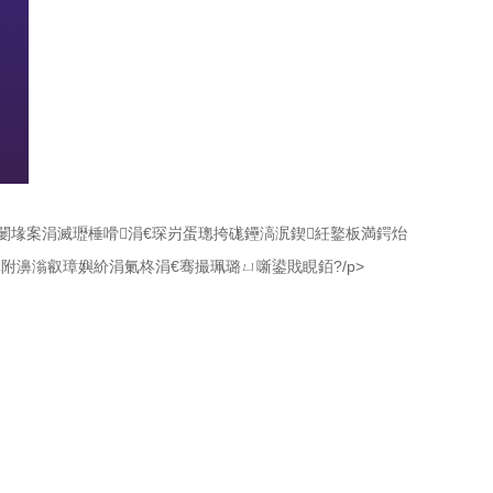
闄堟案涓滅瓑棰嗗涓€琛岃蛋璁挎硥鑸滈泦鍥紝鐜板満鍔炲
濞滃叡璋嬩紒涓氭柊涓€骞撮珮璐ㄩ噺鍙戝睍銆?/p>
S