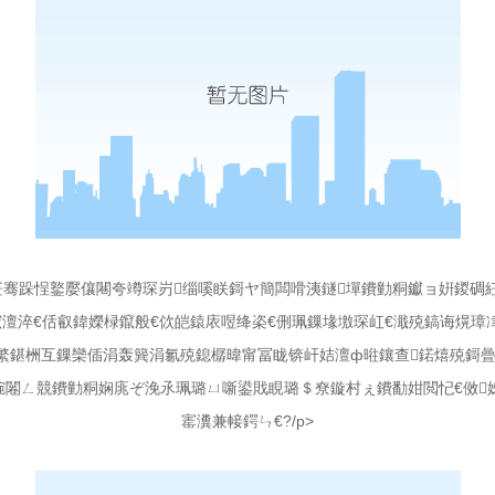
紝骞跺悜鐜嬮儴闀夸竴琛岃缁嗘眹鎶ヤ簡闆嗗洟鐩墠鐨勭粡钀ョ姸鍐碉
綋澶淬€佸叡鍏嬫椂鑹般€佽皑鎱庡喅绛栥€侀珮鏁堟墽琛屸€濈殑鎬诲熀璋
繁鍖栦互鏁欒偛涓轰簨涓氱殑鎴樼暐甯冨眬锛屽姞澶ф暀鑲查鍩熺殑鎶
帵闂ㄥ競鐨勭粡娴庣ぞ浼氶珮璐ㄩ噺鍙戝睍璐＄尞鏇村ぇ鐨勫姏閲忋€傚姝
寚瀵兼帹鍔ㄣ€?/p>