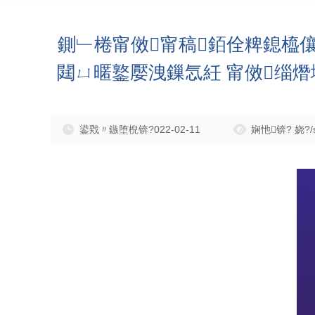
鍘﹂棬甯傚甯稿銆佺粺鎴橀
閮ㄩ暱鐜嬮洩鏁忥紝 甯傚缁
鍙戣〃鏃堕棿锛?022-02-11
娴忚锛? 娆?/