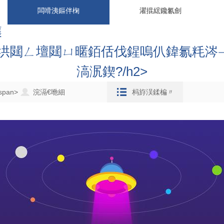
闆嗗洟鏂伴椈
濯掍綋鑱氱劍
儴
熸垬閮ㄥ壇閮ㄩ暱銆佸伐鍟嗚仈鍏氱粍涔
滈泦鍥?/h2>
span>
浣滆€咃細
杩斿洖鍒楄〃