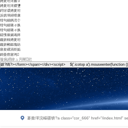
娉夎垳涔嬪０
娉夎垳涔嬫瓕
鍔犲叆娉夎垳
浜烘墠鐞嗗康
绀句細鎷涜仒
绀句細璐ｄ换
绀句細璐ｄ换
鎹愯禒娲诲姩
鑱旂粶娉夎垳
鑱旂郴鏂瑰紡
寤夋磥涓炬姤
鎶曡瘔寤鸿
褰撳墠浣嶇疆锛?a class="cor_666" href="/index.html" sep