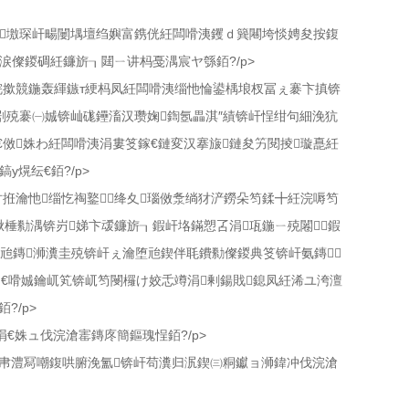
甯墽琛屽畼闄堣壇绉嬩富鎸侊紝闆嗗洟钁ｄ簨闀垮惔娉夋按鍑
涙儏鍐碉紝鐮旂┒閮ㄧ讲杩戞湡宸ヤ綔銆?/p>
浣撳競鍦轰緷鏃т綆杩凤紝闆嗗洟缁忚惀鍙楀埌杈冨ぇ褰卞搷锛
剧殑褰㈠娍锛屾硥鑸滀汉瓒婅鍧氬畾淇″績锛屽悜绀句細浼犺
傚姝わ紝闆嗗洟涓婁笅鎵€鏈変汉搴旇鏈夋竻閱掕璇嗭紝
熀纭€銆?/p>
拰瀹忚缁忔祹鐜绛夊瑙傚洜绱犲浐鐒朵笉鍒╋紝浣嗕笉
揪棰勬湡锛岃娣卞叆鐮旂┒鍜屽垎鏋愬叾涓瓨鍦ㄧ殑闂鍜
兘鏄浉瀵圭殑锛屽ぇ瀹堕兘鍥伴毦鐨勬儏鍐典笅锛屽氨鏄
岄€嗗娍鑰屼笂锛屼笉閿欏け姣忎竴涓剰鍚戝鎴凤紝浠ユ洿澶
?/p>
€姝ュ伐浣滄寚鏄庝簡鏂瑰悜銆?/p>
銆佺帇澧冩嘲鍑哄腑浼氳锛屽苟瀵归泦鍥㈢粡钀ョ浉鍏冲伐浣滄