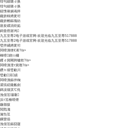
绀句細璐ｄ换
绀句細璐ｄ换
鎹愯禒娲诲姩
鑱旂粶娉夎垳
鑱旂郴鏂瑰紡
寤夋磥涓炬姤
鎶曡瘔寤鸿
九五至尊2电子游戏官网-欢迎光临九五至尊517888
九五至尊2电子游戏官网-欢迎光临九五至尊517888
璧拌繘娉夎垳
闆嗗洟绠€浠?/a>
棰嗗鍥㈤槦
钁ｄ簨闀胯嚧杈?/a>
闆嗗洟澶т簨璁?/a>
鑽ｈ獕璧勮川
璧勮涓績
闆嗗洟鏂伴椈
濯掍綋鑱氱劍
鎷涙爣淇℃伅
浼佷笟瑙嗛
浜т笟棰嗗煙
鍦颁骇
閲戣瀺
瀹炰笟
鏁欒偛
浼佷笟鏂囧寲