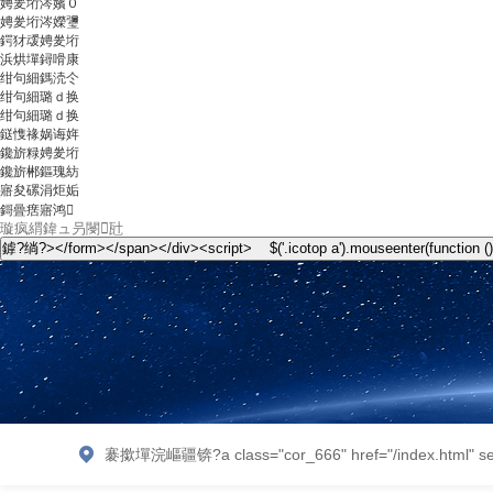
娉夎垳涔嬪０
娉夎垳涔嬫瓕
鍔犲叆娉夎垳
浜烘墠鐞嗗康
绀句細鎷涜仒
绀句細璐ｄ换
绀句細璐ｄ换
鎹愯禒娲诲姩
鑱旂粶娉夎垳
鑱旂郴鏂瑰紡
寤夋磥涓炬姤
鎶曡瘔寤鸿
褰撳墠浣嶇疆锛?a class="cor_666" href="/index.html" sep