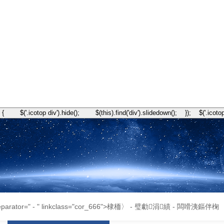
arator=" - " linkclass="cor_666">棣栭〉 -
璧勮涓績
-
闆嗗洟鏂伴椈