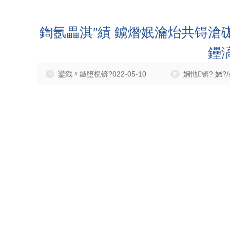
鍧氬畾淇″績 鐪熸姄瀹炲共锝滄
鑸
鍙戣〃鏃堕棿锛?022-05-10
娴忚锛? 娆?/