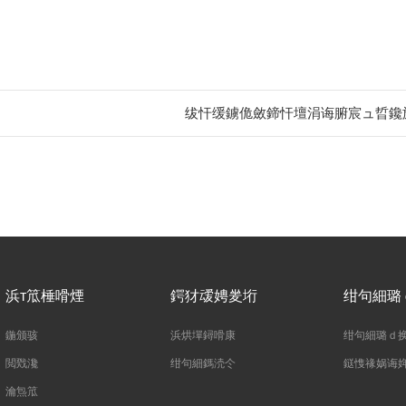
绂忓缓鐪佹斂鍗忓壇涓诲腑宸ュ晢鑱斾
浜т笟棰嗗煙
鍔犲叆娉夎垳
绀句細璐
鍦颁骇
浜烘墠鐞嗗康
绀句細璐ｄ
閲戣瀺
绀句細鎷涜仒
鎹愯禒娲诲
瀹炰笟