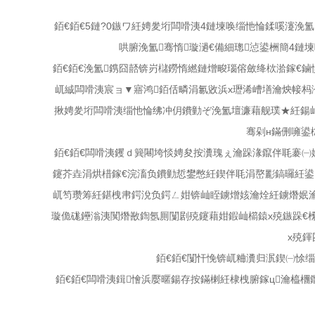
銆€銆€5鏈?0鏃ワ紝娉夎垳闆嗗洟4鏈堜唤缁忚惀鍒嗘瀽浼
哄腑浼氳骞惰璇濄€備細璁惉鍙栦簡4鏈
銆€銆€浼氳鎸囧嚭锛岃櫧鐒惰繎鏈熷畯瑙傛斂绛栨湁鎵€
屼絾闆嗗洟宸ョ▼寤鸿銆佸疄涓氱敓浜х瓑浠嶆墡瀹炴帹杩
揪娉夎垳闆嗗洟缁忚惀绋冲仴鐨勭ぞ浼氳壇濂藉舰璞★紝鍚屾
骞剁н鏋侀噰鍙
銆€銆€闆嗗洟钁ｄ簨闀垮惔娉夋按瀵瑰ぇ瀹跺湪鑹伴毦褰㈠
鑳芥垚涓烘棤鎵€浣滀负鐨勭悊鐢憋紝鍥伴毦涓嶅彲鎬曪紝鍙
屼笉瓒筹紝鍖栧帇鍔涗负鍔ㄥ姏锛屾眰鐪熷姟瀹烇紝鐪熸姄瀹
璇佹硥鑸滃洟闃熸敾鍧氬厠闅剧殑鑳藉姏鍜屾櫤鎱х殑鏃跺€欙
х殑鍕
銆€銆€闅忓悗锛屼粬瀵归泦鍥㈠悇缁
銆€銆€闆嗗洟鍓懀浜嬮暱鍚存按鏋楋紝棣栧腑鎵ц瀹橀檲