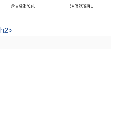
S
鎷涙爣淇℃伅
浼佷笟瑙嗛
2>