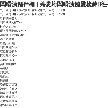
闆嗗洟鏂伴椈 | 娉夎垳闆嗗洟鏈夐檺鍏徃
九五至尊2电子游戏官网-欢迎光临九五至尊517888
九五至尊2电子游戏官网-欢迎光临九五至尊517888
璧拌繘娉夎垳
闆嗗洟绠€浠?/a>
棰嗗鍥㈤槦
钁ｄ簨闀胯嚧杈?/a>
闆嗗洟澶т簨璁?/a>
鑽ｈ獕璧勮川
璧勮涓績
闆嗗洟鏂伴椈
濯掍綋鑱氱劍
鎷涙爣淇℃伅
浼佷笟瑙嗛
浜т笟棰嗗煙
鍦颁骇
閲戣瀺
瀹炰笟
鏁欒偛
浼佷笟鏂囧寲
娉夎垳涔嬪０
娉夎垳涔嬫瓕
鍔犲叆娉夎垳
浜烘墠鐞嗗康
绀句細鎷涜仒