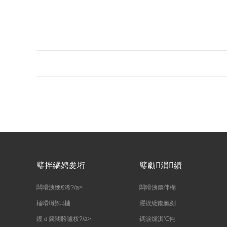
璧拌繘娉夎垳
璧勮涓績
闆嗗洟绠€浠?/a>
闆嗗洟鏂伴椈
棰嗗鍥㈤槦
濯掍綋鑱氱劍
钁ｄ簨闀胯嚧杈?/a>
鎷涙爣淇℃伅