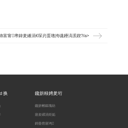
富甯帇鍏夎繙涓€琛岃蛋璁挎硥鑸滈泦鍥?/a>
ｄ换
鑱旂粶娉夎垳
换
鑱旂郴鏂瑰紡
姩
寤夋磥涓炬姤
鎶曡瘔寤鸿