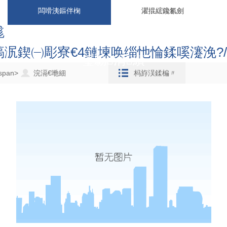
NEW
闆嗗洟鏂伴椈
濯掍綋鑱氱劍
硥
滈泦鍥㈠彫寮€4鏈堜唤缁忚惀鍒嗘瀽浼?/h
璧勮涓績
span>
浣滆€咃細
杩斿洖鍒楄〃