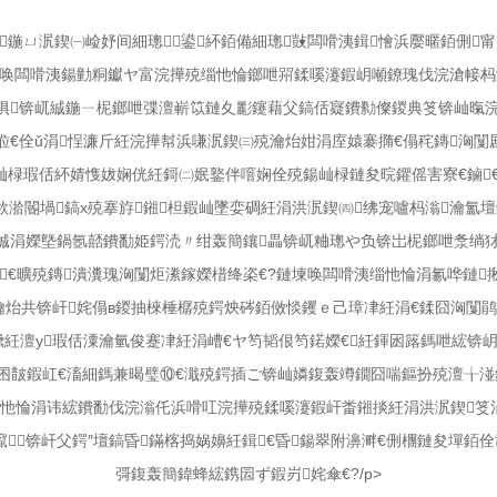
氳鍦ㄩ泦鍥㈠崄妤间細璁鍙紑銆備細璁敱闆嗗洟鍓懀浜嬮暱銆侀
堜唤闆嗗洟鍚勭粡钀ヤ富浣撶殑缁忚惀鎯呭喌鍒嗘瀽鍜岄噸鐐瑰伐浣滄帹杩
鏀惧锛屼絾鍦ㄧ柅鎯呭弽澶嶄笖鏈夊彲鑳藉父鎬佸寲鐨勬儏鍐典笅锛屾暣
涖€佺ǔ涓悜濂斤紝浣撶幇浜嗛泦鍥㈢殑瀹炲姏涓庢媴褰撱€傝秺鏄洶闅
椂瑕佸紑婧愯妭娴侊紝鎶㈡姄鐜伴噾娴佺殑鍚屾椂鏈夋晥鑺傜害寮€鏀€
栨湁閽堝鎬х殑搴斿鎺柦鍜屾墜娈碉紝涓洪泦鍥㈣绋宠嚧杩滃瀹氳壇鎬у
娍涓嬫墍鍋氬嚭鐨勫姫鍔涜〃绀轰簡鑲畾锛屼粬璁や负锛岀柅鎯呭洜绱犲
€曠殑鏄潰瀵瑰洶闅炬潫鎵嬫棤绛栥€?鏈堜唤闆嗗洟缁忚惀涓氱哗鏈
炲共锛屽姹傝в鍐抽棶棰樼殑鍔炴硶銆傚惔钁ｅ己璋冿紝涓€鍒囧洶闅鹃
紝澶у瑕佸潥瀹氫俊蹇冿紝涓嶆€ヤ笉韬佷笉鍩嬫€紝鍕囦簬鎷呭綋锛
囨皵鍜屸€滀細鎷兼暍璧⑩€濈殑鍔插ご锛屾嫾鍑轰竴鐗囧喘鏂扮殑澶╁湴銆
忚惀涓讳綋鐨勫伐浣滃仛浜嗗叿浣撶殑鍒嗘瀽鍜屽畨鎺掞紝涓洪泦鍥笅涓
鑹锛屽父鍔″壇鎬昏鏋楁捣娲嬶紝鍓€昏鍚翠附濞溿€侀檲鏈夋墠
彁鍑轰簡鍏蜂綋鎸囩ず鍜岃姹傘€?/p>