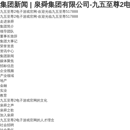
集团新闻 | 泉舜集团有限公司-九五至尊2
九五至尊2电子游戏官网-欢迎光临九五至尊517888
九五至尊2电子游戏官网-欢迎光临九五至尊517888
走进泉舜
集团简介
领导团队
董事长致辞
集团大事记
荣誉资质
资讯中心
集团新闻
媒体聚焦
招标信息
企业视频
产业领域
地产
金融
实业
教育
九五至尊2电子游戏官网的文化
泉舜之声
泉舜之歌
加入泉舜
九五至尊2电子游戏官网的人才理念
社会招聘