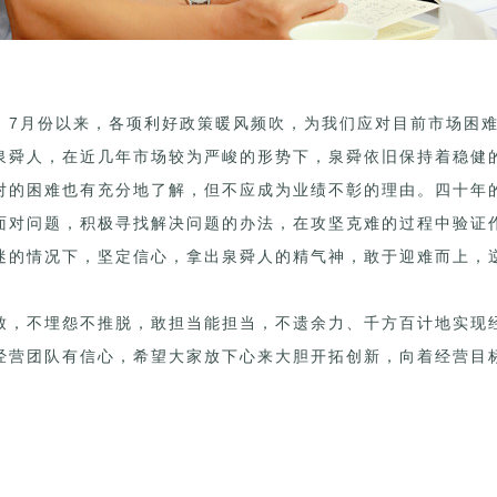
，7月份以来，各项利好政策暖风频吹，为我们应对目前市场困
泉舜人，在近几年市场较为严峻的形势下，泉舜依旧保持着稳健
对的困难也有充分地了解，但不应成为业绩不彰的理由。四十年
面对问题，积极寻找解决问题的办法，在攻坚克难的过程中验证
迷的情况下，坚定信心，拿出泉舜人的精气神，敢于迎难而上，
致，不埋怨不推脱，敢担当能担当，不遗余力、千方百计地实现
经营团队有信心，希望大家放下心来大胆开拓创新，向着经营目