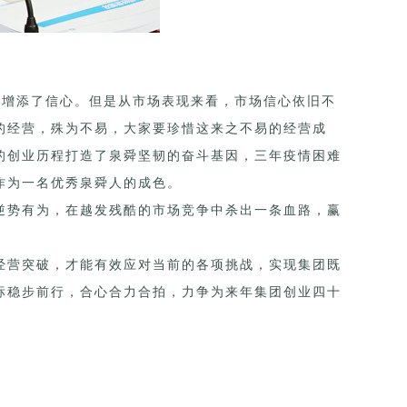
难增添了信心。但是从市场表现来看，市场信心依旧不
的经营，殊为不易，大家要珍惜这来之不易的经营成
的创业历程打造了泉舜坚韧的奋斗基因，三年疫情困难
作为一名优秀泉舜人的成色。
逆势有为，在越发残酷的市场竞争中杀出一条血路，赢
经营突破，才能有效应对当前的各项挑战，实现集团既
标稳步前行，合心合力合拍，力争为来年集团创业四十