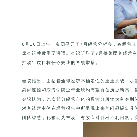
8月10日上午，集团召开了7月经营分析会，各经
席会议并做重要讲话。会议听取了7月份集团各经营
推动年度目标任务完成的各项举措。
会议指出，面临着全球经济不确定性的重重挑战，尽
泉舜流控和东海学院全年业绩均有望再创历史新高，
会议认为，此次部分经营主体的经营分析较为务实到
对各经营主体在经营报告中所呈现出来的问题提出具
团队智慧，化被动为主动，有效应对各种不利因素，