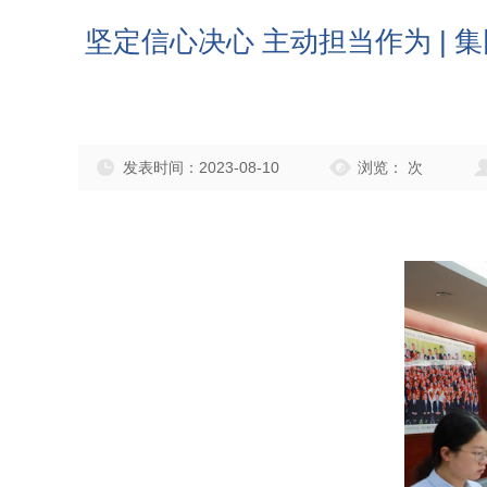
坚定信心决心 主动担当作为 | 
发表时间：2023-08-10
浏览： 次