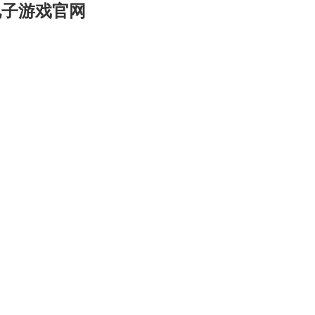
电子游戏官网