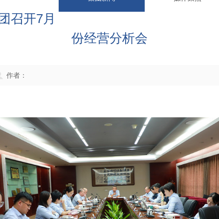
集团召开7月
份经营分析会
作者：