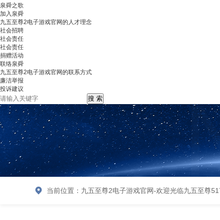
泉舜之歌
加入泉舜
九五至尊2电子游戏官网的人才理念
社会招聘
社会责任
社会责任
捐赠活动
联络泉舜
九五至尊2电子游戏官网的联系方式
廉洁举报
投诉建议
当前位置：
九五至尊2电子游戏官网-欢迎光临九五至尊517