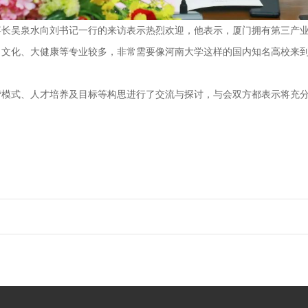
事长吴泉水向刘书记一行的来访表示热烈欢迎，他表示，厦门拥有第三产
、文化、大健康等专业较多，非常需要像河南大学这样的国内知名高校来
营模式、人才培养及目标等构思进行了交流与探讨，与会双方都表示将充