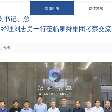
集团新闻
媒体聚焦
支书记、总
经理刘志勇一行莅临泉舜集团考察交流
作者：