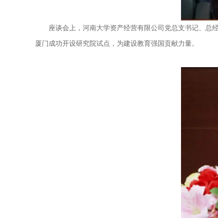
座谈会上，河南大学资产经营有限公司党总支书记、总
厦门成功开设研究院试点，为建设教育强国贡献力量。