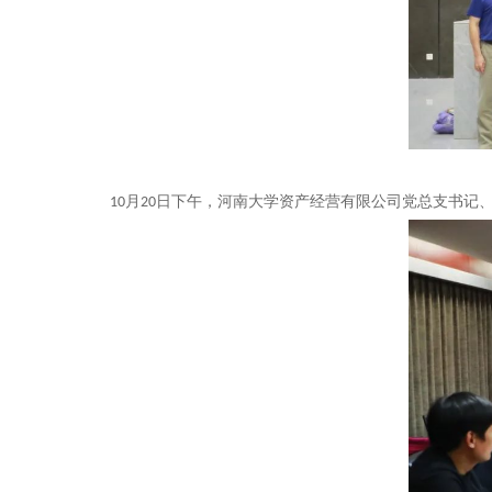
月
日下午，河南大学资产经营有限公司党总支书记
10
20