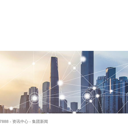
NEW
888
-
资讯中心
-
集团新闻