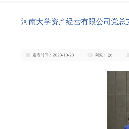
河南大学资产经营有限公司党总
发表时间：2023-10-23
浏览： 次