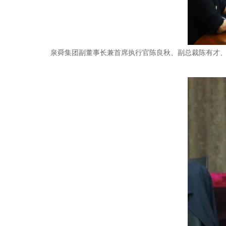
泉舜集团副董事长兼首席执行官陈良秋、副总裁陈有才