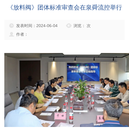
《放料阀》团体标准审查会在泉舜流控举行
发表时间：2024-06-04
浏览： 次
作者：