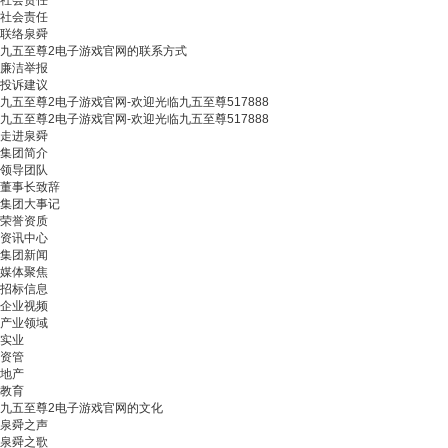
社会责任
社会责任
联络泉舜
九五至尊2电子游戏官网的联系方式
廉洁举报
投诉建议
九五至尊2电子游戏官网-欢迎光临九五至尊517888
九五至尊2电子游戏官网-欢迎光临九五至尊517888
走进泉舜
集团简介
领导团队
董事长致辞
集团大事记
荣誉资质
资讯中心
集团新闻
媒体聚焦
招标信息
企业视频
产业领域
实业
资管
地产
教育
九五至尊2电子游戏官网的文化
泉舜之声
泉舜之歌