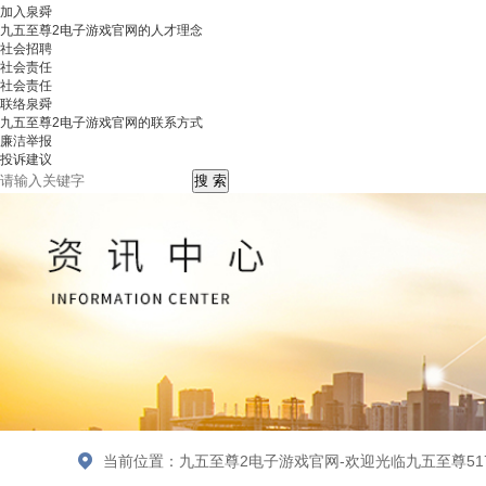
加入泉舜
九五至尊2电子游戏官网的人才理念
社会招聘
社会责任
社会责任
联络泉舜
九五至尊2电子游戏官网的联系方式
廉洁举报
投诉建议
当前位置：
九五至尊2电子游戏官网-欢迎光临九五至尊517