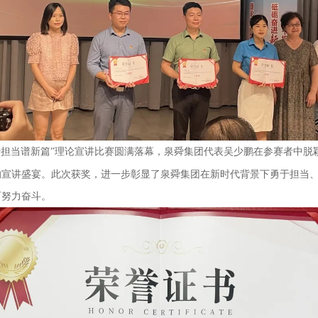
干担当谱新篇”理论宣讲比赛圆满落幕，泉舜集团代表吴少鹏在参赛者中脱
的宣讲盛宴。此次获奖，进一步彰显了泉舜集团在新时代背景下勇于担当
而努力奋斗。