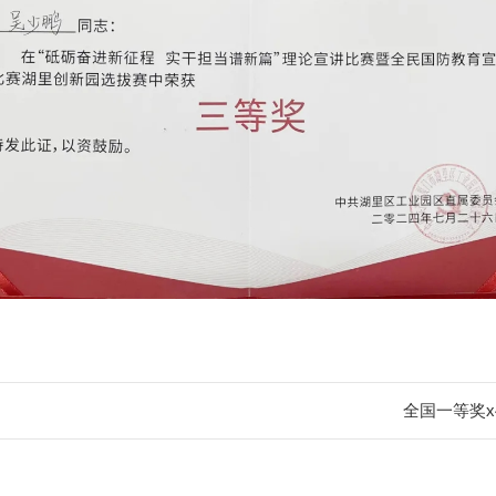
全国一等奖x