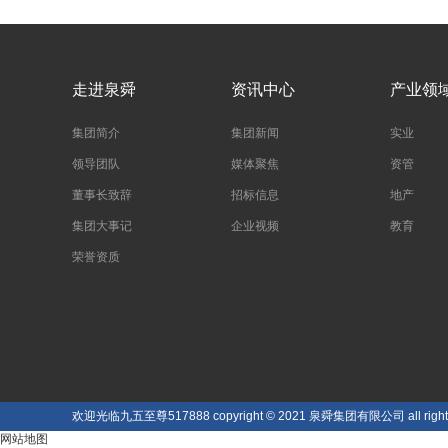
走进泉舜
资讯中心
产业领
集团简介
集团新闻
实业
领导团队
媒体聚焦
资管
董事长致辞
招标信息
地产
集团大事记
企业视频
教育
荣誉资质
欢迎光临九五至尊517888 copyright © 2021 泉舜集团有限公司 all right 
网站地图