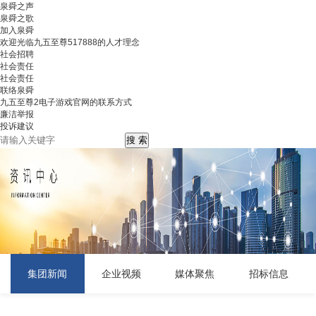
泉舜之声
泉舜之歌
加入泉舜
欢迎光临九五至尊517888的人才理念
社会招聘
社会责任
社会责任
联络泉舜
九五至尊2电子游戏官网的联系方式
廉洁举报
投诉建议
NEWS
集团新闻
企业视频
媒体聚焦
招标信息