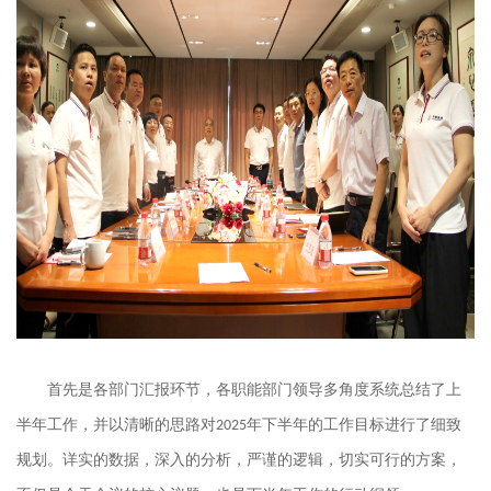
首先是各部门汇报环节，各职能部门领导多角度系统总结了上
半年工作，并以清晰的思路对
年下半年的工作目标进行了细致
2025
规划。详实的数据，深入的分析，严谨的逻辑，切实可行的方案，