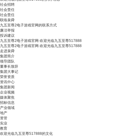
社会招聘
社会责任
社会责任
联络泉舜
九五至尊2电子游戏官网的联系方式
廉洁举报
投诉建议
九五至尊2电子游戏官网-欢迎光临九五至尊517888
九五至尊2电子游戏官网-欢迎光临九五至尊517888
走进泉舜
集团简介
领导团队
董事长致辞
集团大事记
荣誉资质
资讯中心
集团新闻
企业视频
媒体聚焦
招标信息
产业领域
地产
资管
实业
教育
欢迎光临九五至尊517888的文化