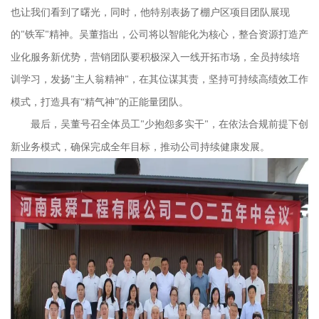
也让我们看到了曙光，同时，他特别表扬了棚户区项目团队展现
的
铁军
精神。吴董指出，公司将以智能化为核心，整合资源打造产
"
"
业化服务新优势，营销团队要积极深入一线开拓市场，全员持续培
训学习，
发扬
主人翁精神
，在其位谋其责，
坚持可持续高绩效工作
"
"
模式，打造具有
“精气神”的正能量团队。
最后，吴董号召全体员工
少抱怨多实干
，在依法合规前提下创
"
"
新业务模式，确保完成全年目标，推动公司持续健康发展。