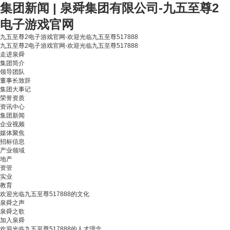
集团新闻 | 泉舜集团有限公司-九五至尊2
电子游戏官网
九五至尊2电子游戏官网-欢迎光临九五至尊517888
九五至尊2电子游戏官网-欢迎光临九五至尊517888
走进泉舜
集团简介
领导团队
董事长致辞
集团大事记
荣誉资质
资讯中心
集团新闻
企业视频
媒体聚焦
招标信息
产业领域
地产
资管
实业
教育
欢迎光临九五至尊517888的文化
泉舜之声
泉舜之歌
加入泉舜
欢迎光临九五至尊517888的人才理念