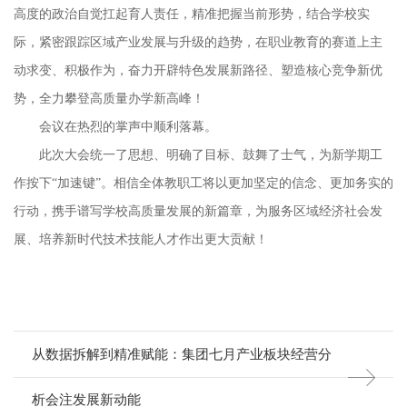
高度的政治自觉扛起育人责任，精准把握当前形势，结合学校实
际，紧密跟踪区域产业发展与升级的趋势，在职业教育的赛道上主
动求变、积极作为，奋力开辟特色发展新路径、塑造核心竞争新优
势，全力攀登高质量办学新高峰！
会议在热烈的掌声中顺利落幕。
此次大会统一了思想、明确了目标、鼓舞了士气，为新学期工
作按下
“加速键”。相信全体教职工将以更加坚定的信念、更加务实的
行动，携手谱写学校高质量发展的新篇章，为服务区域经济社会发
展、培养新时代技术技能人才作出更大贡献！
从数据拆解到精准赋能：集团七月产业板块经营分
析会注发展新动能