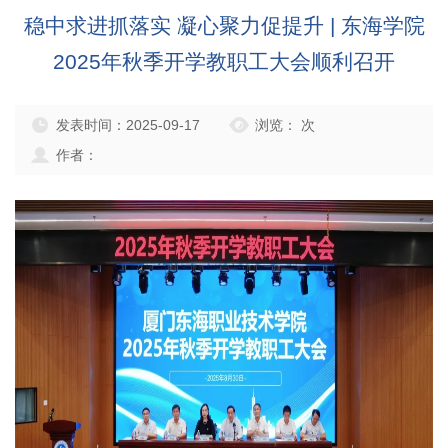
稳中求进抓落实 凝心聚力促提升 | 东海学院
2025年秋季开学教职工大会顺利召开
发表时间：2025-09-17
浏览： 次
作者：