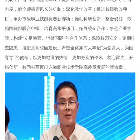
力度，健全师德师风长效机制；深化教学改革：推进校级教改项
目，承办市级职业技能竞赛新赛项；推动科研创新：整合资源，鼓
励跨院部联合申报，培育高水平项目；拓展校企合作：争创产业学
院，构建“立足海西、辐射国际”的合作体系；保障校园安全：定期排
查隐患，推进文明校园建设。希望全体东海人牢记“为党育人、为国
育才”的使命，以更加饱满的热情、更加务实的作风，凝心聚力、开
拓创新，共同书写厦门东海职业技术学院高质量发展的新篇章！