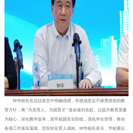
钟华校长在总结发言中明确强调，学校须坚定不移贯彻党的教
育方针，将
“为党育人、为国育才” 使命落到实处。以提升教育质量
为核心，深化教学改革，筑牢校园安全防线，强化学生管理，推动
各项工作落实落细，切实转化育人成效。钟华校长表示，学校要以