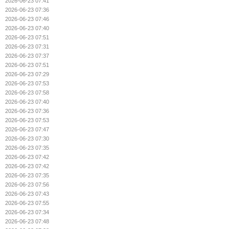
2026-06-23 07:41
2026-06-23 07:36
2026-06-23 07:46
2026-06-23 07:40
2026-06-23 07:51
2026-06-23 07:31
2026-06-23 07:37
2026-06-23 07:51
2026-06-23 07:29
2026-06-23 07:53
2026-06-23 07:58
2026-06-23 07:40
2026-06-23 07:36
2026-06-23 07:53
2026-06-23 07:47
2026-06-23 07:30
2026-06-23 07:35
2026-06-23 07:42
2026-06-23 07:42
2026-06-23 07:35
2026-06-23 07:56
2026-06-23 07:43
2026-06-23 07:55
2026-06-23 07:34
2026-06-23 07:48