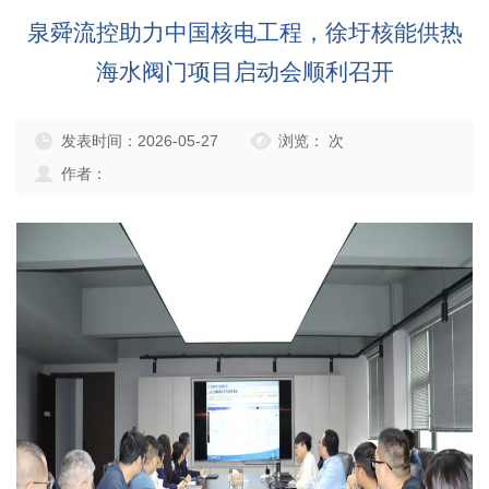
泉舜流控助力中国核电工程，徐圩核能供热
海水阀门项目启动会顺利召开
发表时间：2026-05-27
浏览： 次
作者：