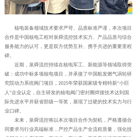
核电装备领域技术要求严苛、品质标准严谨，本次项目
合作是中国核电工程对泉舜流控技术实力、产品品质与综合
服务能力的认可，更是双方优势互补、携手共进的重要里程
碑。
近期，泉舜流控持续在核电军工、新能源等领域取得突
破：成功中标多项核电项目，并承接了中国航发燃气涡轮研
究院动力系统阀门项目，
年荣获国家级专精特新“小巨
2025
人”企业认定，自主研发的核电阀门密封圈焊接技术达到国
际先进水平并获省部级一等奖，展现了过硬的技术实力与行
业口碑。
未来，泉舜流控将以本次项目合作为契机，严格遵循合
同要求与行业高端标准，严控产品生产全流程质量，强化技