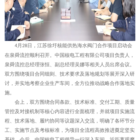
月
日，江苏徐圩核能供热海水阀门合作项目启动会
4
28
在泉舜流控顺利召开。中国核电工程有限公司项目负责人，
泉舜流控总经理张恒、副总经理吴娜等相关人员出席会议。
双方围绕项目合同细则、技术要求及落地规划等展开深入研
讨，并实地考察企业生产车间，全方位推动战略合作落地实
施。
会上，双方围绕合同条款、技术标准、交付工期、质量
管控及对接机制等核心内容进行全面梳理，并就项目实施流
程、技术落地、履约协同等议题深入交流，明确了各环节分
工、实施节点及考核标准，为项目全流程高效推进奠定坚实
基础。会后，中国核电工程领导一行深入车间，近距离观摩