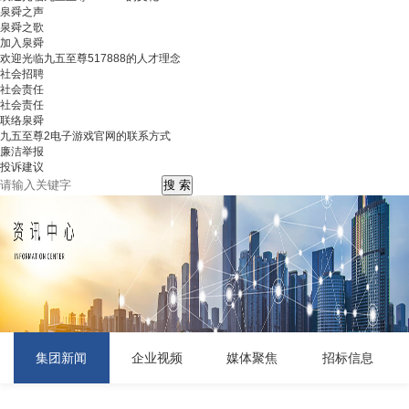
泉舜之声
泉舜之歌
加入泉舜
欢迎光临九五至尊517888的人才理念
社会招聘
社会责任
社会责任
联络泉舜
九五至尊2电子游戏官网的联系方式
廉洁举报
投诉建议
NEWS
集团新闻
企业视频
媒体聚焦
招标信息