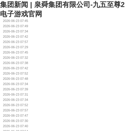
集团新闻 | 泉舜集团有限公司-九五至尊2
电子游戏官网
2026-06-23 07:45
2026-06-23 07:49
2026-06-23 07:34
2026-06-23 07:42
2026-06-23 07:57
2026-06-23 07:29
2026-06-23 07:45
2026-06-23 07:32
2026-06-23 07:38
2026-06-23 07:42
2026-06-23 07:52
2026-06-23 07:48
2026-06-23 07:34
2026-06-23 07:39
2026-06-23 07:31
2026-06-23 07:34
2026-06-23 07:52
2026-06-23 07:57
2026-06-23 07:47
2026-06-23 07:30
2026-06-23 07:40