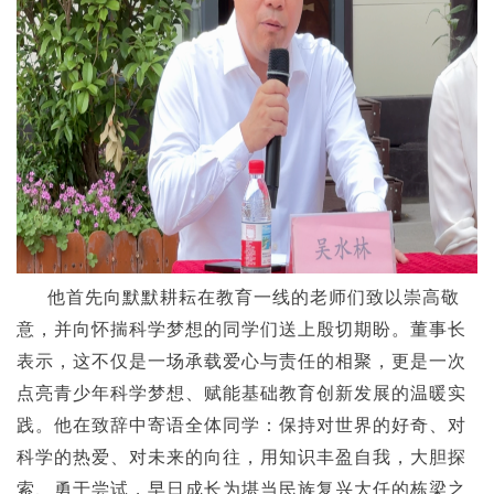
他首先向默默耕耘在教育一线的老师们致以崇高敬
意，并向怀揣科学梦想的同学们送上殷切期盼。董事长
表示，这不仅是一场承载爱心与责任的相聚，更是一次
点亮青少年科学梦想、赋能基础教育创新发展的温暖实
践。他在致辞中寄语全体同学：保持对世界的好奇、对
科学的热爱、对未来的向往，用知识丰盈自我，大胆探
索、勇于尝试，早日成长为堪当民族复兴大任的栋梁之