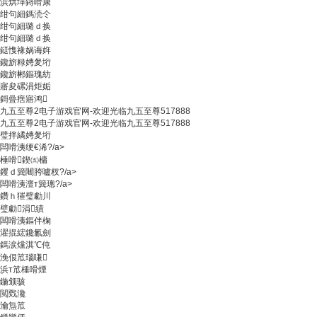
浜烘墠鐞嗗康
绀句細鎷涜仒
绀句細璐ｄ换
绀句細璐ｄ换
鎹愯禒娲诲姩
鑱旂粶娉夎垳
鑱旂郴鏂瑰紡
寤夋磥涓炬姤
鎶曡瘔寤鸿
九五至尊2电子游戏官网-欢迎光临九五至尊517888
九五至尊2电子游戏官网-欢迎光临九五至尊517888
璧拌繘娉夎垳
闆嗗洟绠€浠?/a>
棰嗗鍥㈤槦
钁ｄ簨闀胯嚧杈?/a>
闆嗗洟澶т簨璁?/a>
鑽ｈ獕璧勮川
璧勮涓績
闆嗗洟鏂伴椈
濯掍綋鑱氱劍
鎷涙爣淇℃伅
浼佷笟瑙嗛
浜т笟棰嗗煙
鍦颁骇
閲戣瀺
瀹炰笟