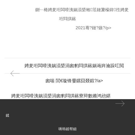
鍘﹂棬娉夎垳闆嗗洟娲涢槼缃笟鏈夐檺鍏徃娉夎
垳閰掑簵
2021骞?鏈?鏃?/p>
娉夎垳闆嗗洟娲涢槼涓囪豹閰掑簵娲诲姩瀹跺叿閲
囪喘 閭€璇锋嫑鏍囧叕鍛?/a>
娉夎垳闆嗗洟娲涢槼涓囪豹閰掑簵寮辩數鏅鸿兘鍖
栧伐绋?閭€璇锋嫑鏍囧叕鍛?/a>
鍒
嗕韩鍒帮細