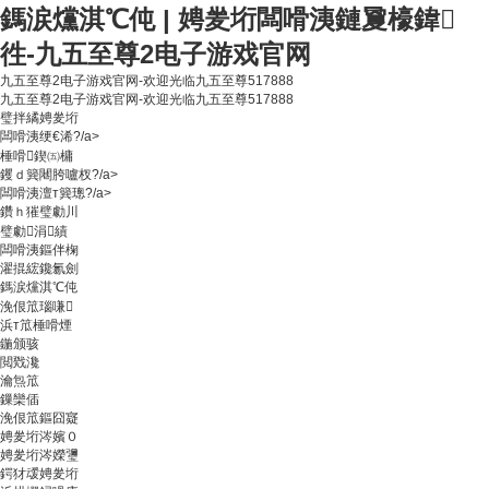
鎷涙爣淇℃伅 | 娉夎垳闆嗗洟鏈夐檺鍏
徃-九五至尊2电子游戏官网
九五至尊2电子游戏官网-欢迎光临九五至尊517888
九五至尊2电子游戏官网-欢迎光临九五至尊517888
璧拌繘娉夎垳
闆嗗洟绠€浠?/a>
棰嗗鍥㈤槦
钁ｄ簨闀胯嚧杈?/a>
闆嗗洟澶т簨璁?/a>
鑽ｈ獕璧勮川
璧勮涓績
闆嗗洟鏂伴椈
濯掍綋鑱氱劍
鎷涙爣淇℃伅
浼佷笟瑙嗛
浜т笟棰嗗煙
鍦颁骇
閲戣瀺
瀹炰笟
鏁欒偛
浼佷笟鏂囧寲
娉夎垳涔嬪０
娉夎垳涔嬫瓕
鍔犲叆娉夎垳