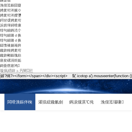
鏁欒偛
浼佷笟鏂囧寲
娉夎垳涔嬪０
娉夎垳涔嬫瓕
鍔犲叆娉夎垳
浜烘墠鐞嗗康
绀句細鎷涜仒
绀句細璐ｄ换
绀句細璐ｄ换
鎹愯禒娲诲姩
鑱旂粶娉夎垳
鑱旂郴鏂瑰紡
寤夋磥涓炬姤
鎶曡瘔寤鸿
闆嗗洟鏂伴椈
濯掍綋鑱氱劍
鎷涙爣淇℃伅
浼佷笟瑙嗛