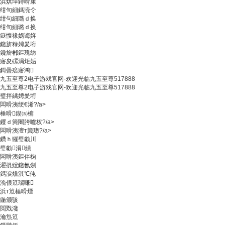
浜烘墠鐞嗗康
绀句細鎷涜仒
绀句細璐ｄ换
绀句細璐ｄ换
鎹愯禒娲诲姩
鑱旂粶娉夎垳
鑱旂郴鏂瑰紡
寤夋磥涓炬姤
鎶曡瘔寤鸿
九五至尊2电子游戏官网-欢迎光临九五至尊517888
九五至尊2电子游戏官网-欢迎光临九五至尊517888
璧拌繘娉夎垳
闆嗗洟绠€浠?/a>
棰嗗鍥㈤槦
钁ｄ簨闀胯嚧杈?/a>
闆嗗洟澶т簨璁?/a>
鑽ｈ獕璧勮川
璧勮涓績
闆嗗洟鏂伴椈
濯掍綋鑱氱劍
鎷涙爣淇℃伅
浼佷笟瑙嗛
浜т笟棰嗗煙
鍦颁骇
閲戣瀺
瀹炰笟
闆嗗洟鏂伴椈