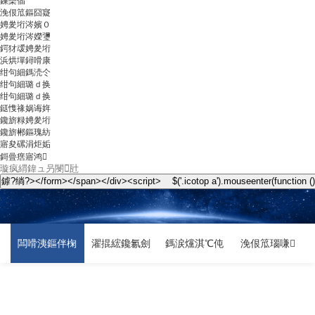
鏁欒偛
浼佷笟鏂囧寲
娉夎垳涔嬪０
娉夎垳涔嬫瓕
鍔犲叆娉夎垳
浜烘墠鐞嗗康
绀句細鎷涜仒
绀句細璐ｄ换
绀句細璐ｄ换
鎹愯禒娲诲姩
鑱旂粶娉夎垳
鑱旂郴鏂瑰紡
寤夋磥涓炬姤
鎶曡瘔寤鸿
闆嗗洟鏂伴椈
濯掍綋鑱氱劍
鎷涙爣淇℃伅
浼佷笟瑙嗛