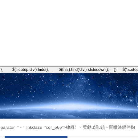
闆嗗洟鏂伴椈
arator=" - " linkclass="cor_666">棣栭〉 -
璧勮涓績
-
闆嗗洟鏂伴椈