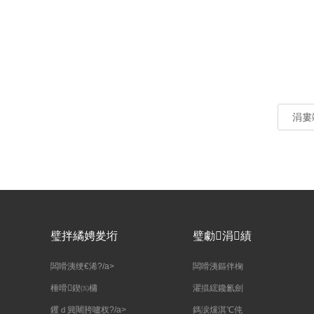
涓婁竴
璧拌繘娉夎垳
璧勮涓績
闆嗗洟绠€浠?/a>
闆嗗洟鏂伴椈
棰嗗鍥㈤槦
濯掍綋鑱氱劍
钁ｄ簨闀胯嚧杈?/a>
鎷涙爣淇℃伅