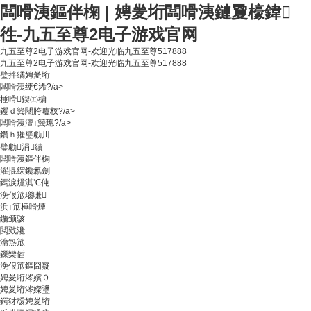
闆嗗洟鏂伴椈 | 娉夎垳闆嗗洟鏈夐檺鍏
徃-九五至尊2电子游戏官网
九五至尊2电子游戏官网-欢迎光临九五至尊517888
九五至尊2电子游戏官网-欢迎光临九五至尊517888
璧拌繘娉夎垳
闆嗗洟绠€浠?/a>
棰嗗鍥㈤槦
钁ｄ簨闀胯嚧杈?/a>
闆嗗洟澶т簨璁?/a>
鑽ｈ獕璧勮川
璧勮涓績
闆嗗洟鏂伴椈
濯掍綋鑱氱劍
鎷涙爣淇℃伅
浼佷笟瑙嗛
浜т笟棰嗗煙
鍦颁骇
閲戣瀺
瀹炰笟
鏁欒偛
浼佷笟鏂囧寲
娉夎垳涔嬪０
娉夎垳涔嬫瓕
鍔犲叆娉夎垳