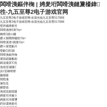
闆嗗洟鏂伴椈 | 娉夎垳闆嗗洟鏈夐檺鍏
徃-九五至尊2电子游戏官网
九五至尊2电子游戏官网-欢迎光临九五至尊517888
九五至尊2电子游戏官网-欢迎光临九五至尊517888
璧拌繘娉夎垳
闆嗗洟绠€浠?/a>
棰嗗鍥㈤槦
钁ｄ簨闀胯嚧杈?/a>
闆嗗洟澶т簨璁?/a>
鑽ｈ獕璧勮川
璧勮涓績
闆嗗洟鏂伴椈
濯掍綋鑱氱劍
鎷涙爣淇℃伅
浼佷笟瑙嗛
浜т笟棰嗗煙
鍦颁骇
閲戣瀺
瀹炰笟
鏁欒偛
浼佷笟鏂囧寲
娉夎垳涔嬪０
娉夎垳涔嬫瓕
鍔犲叆娉夎垳