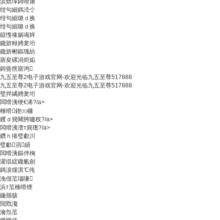
浜烘墠鐞嗗康
绀句細鎷涜仒
绀句細璐ｄ换
绀句細璐ｄ换
鎹愯禒娲诲姩
鑱旂粶娉夎垳
鑱旂郴鏂瑰紡
寤夋磥涓炬姤
鎶曡瘔寤鸿
九五至尊2电子游戏官网-欢迎光临九五至尊517888
九五至尊2电子游戏官网-欢迎光临九五至尊517888
璧拌繘娉夎垳
闆嗗洟绠€浠?/a>
棰嗗鍥㈤槦
钁ｄ簨闀胯嚧杈?/a>
闆嗗洟澶т簨璁?/a>
鑽ｈ獕璧勮川
璧勮涓績
闆嗗洟鏂伴椈
濯掍綋鑱氱劍
鎷涙爣淇℃伅
浼佷笟瑙嗛
浜т笟棰嗗煙
鍦颁骇
閲戣瀺
瀹炰笟
闆嗗洟鏂伴椈