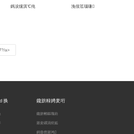
鎷涙爣淇℃伅
浼佷笟瑙嗛
/a>
ｄ换
鑱旂粶娉夎垳
换
鑱旂郴鏂瑰紡
姩
寤夋磥涓炬姤
鎶曡瘔寤鸿