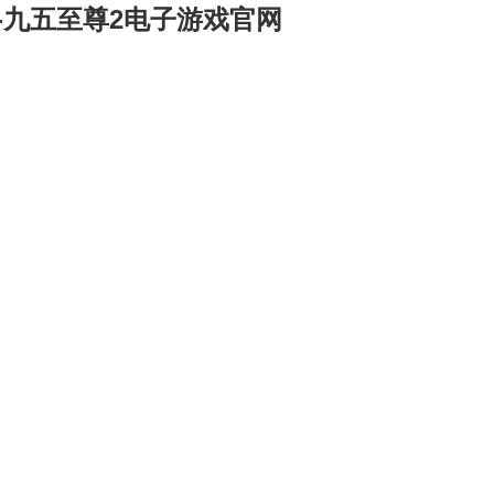
-九五至尊2电子游戏官网