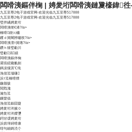
闆嗗洟鏂伴椈 | 娉夎垳闆嗗洟鏈夐檺鍏徃
九五至尊2电子游戏官网-欢迎光临九五至尊517888
九五至尊2电子游戏官网-欢迎光临九五至尊517888
璧拌繘娉夎垳
闆嗗洟绠€浠?/a>
棰嗗鍥㈤槦
钁ｄ簨闀胯嚧杈?/a>
闆嗗洟澶т簨璁?/a>
鑽ｈ獕璧勮川
璧勮涓績
闆嗗洟鏂伴椈
濯掍綋鑱氱劍
鎷涙爣淇℃伅
浼佷笟瑙嗛
浜т笟棰嗗煙
鍦颁骇
閲戣瀺
瀹炰笟
鏁欒偛
浼佷笟鏂囧寲
娉夎垳涔嬪０
娉夎垳涔嬫瓕
鍔犲叆娉夎垳
浜烘墠鐞嗗康
绀句細鎷涜仒