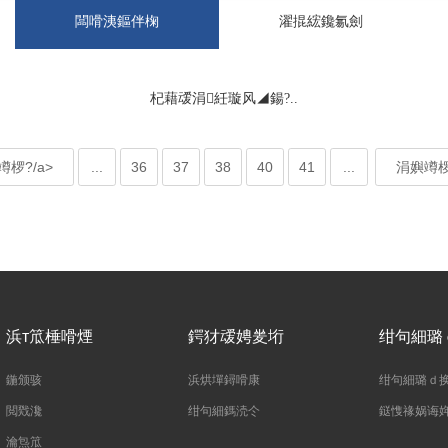
闆嗗洟鏂伴椈
濯掍綋鑱氱劍
杞藉叆涓紝璇风◢鍚?..
椤?/a>
...
36
37
38
40
41
...
涓嬩竴椤?
浜т笟棰嗗煙
鍔犲叆娉夎垳
绀句細璐
鍦颁骇
浜烘墠鐞嗗康
绀句細璐ｄ
閲戣瀺
绀句細鎷涜仒
鎹愯禒娲诲
瀹炰笟