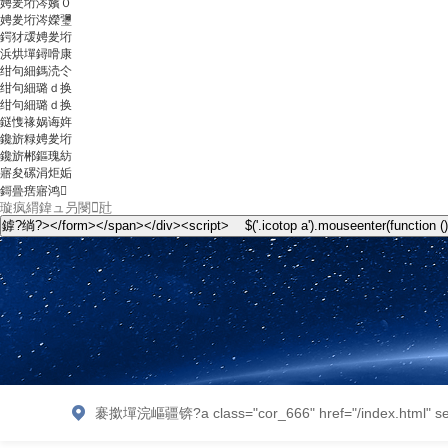
娉夎垳涔嬪０
娉夎垳涔嬫瓕
鍔犲叆娉夎垳
浜烘墠鐞嗗康
绀句細鎷涜仒
绀句細璐ｄ换
绀句細璐ｄ换
鎹愯禒娲诲姩
鑱旂粶娉夎垳
鑱旂郴鏂瑰紡
寤夋磥涓炬姤
鎶曡瘔寤鸿
褰撳墠浣嶇疆锛?a class="cor_666" href="/index.html" sep