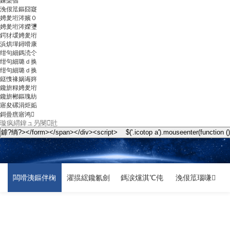
鏁欒偛
浼佷笟鏂囧寲
娉夎垳涔嬪０
娉夎垳涔嬫瓕
鍔犲叆娉夎垳
浜烘墠鐞嗗康
绀句細鎷涜仒
绀句細璐ｄ换
绀句細璐ｄ换
鎹愯禒娲诲姩
鑱旂粶娉夎垳
鑱旂郴鏂瑰紡
寤夋磥涓炬姤
鎶曡瘔寤鸿
闆嗗洟鏂伴椈
濯掍綋鑱氱劍
鎷涙爣淇℃伅
浼佷笟瑙嗛