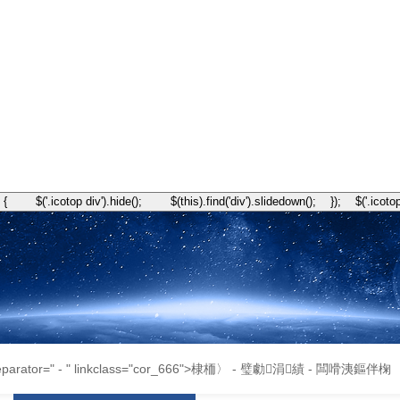
闆嗗洟鏂伴椈
arator=" - " linkclass="cor_666">棣栭〉 -
璧勮涓績
-
闆嗗洟鏂伴椈