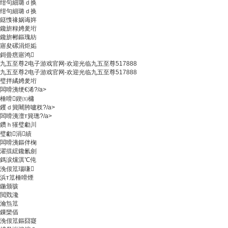
绀句細璐ｄ换
绀句細璐ｄ换
鎹愯禒娲诲姩
鑱旂粶娉夎垳
鑱旂郴鏂瑰紡
寤夋磥涓炬姤
鎶曡瘔寤鸿
九五至尊2电子游戏官网-欢迎光临九五至尊517888
九五至尊2电子游戏官网-欢迎光临九五至尊517888
璧拌繘娉夎垳
闆嗗洟绠€浠?/a>
棰嗗鍥㈤槦
钁ｄ簨闀胯嚧杈?/a>
闆嗗洟澶т簨璁?/a>
鑽ｈ獕璧勮川
璧勮涓績
闆嗗洟鏂伴椈
濯掍綋鑱氱劍
鎷涙爣淇℃伅
浼佷笟瑙嗛
浜т笟棰嗗煙
鍦颁骇
閲戣瀺
瀹炰笟
鏁欒偛
浼佷笟鏂囧寲