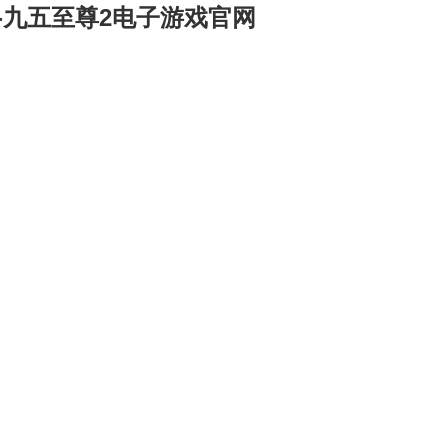
-九五至尊2电子游戏官网