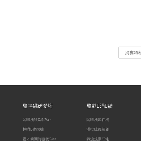
涓婁竴椤
璧拌繘娉夎垳
璧勮涓績
闆嗗洟绠€浠?/a>
闆嗗洟鏂伴椈
棰嗗鍥㈤槦
濯掍綋鑱氱劍
钁ｄ簨闀胯嚧杈?/a>
鎷涙爣淇℃伅