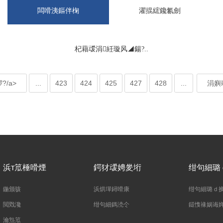
闆嗗洟鏂伴椈
濯掍綋鑱氱劍
杞藉叆涓紝璇风◢鍚?..
?/a>
...
423
424
425
427
428
...
涓嬩竴
浜т笟棰嗗煙
鍔犲叆娉夎垳
绀句細璐
鍦颁骇
浜烘墠鐞嗗康
绀句細璐ｄ
閲戣瀺
绀句細鎷涜仒
鎹愯禒娲诲
瀹炰笟