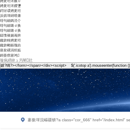
娉夎垳涔嬪０
娉夎垳涔嬫瓕
鍔犲叆娉夎垳
浜烘墠鐞嗗康
绀句細鎷涜仒
绀句細璐ｄ换
绀句細璐ｄ换
鎹愯禒娲诲姩
鑱旂粶娉夎垳
鑱旂郴鏂瑰紡
寤夋磥涓炬姤
鎶曡瘔寤鸿
褰撳墠浣嶇疆锛?a class="cor_666" href="/index.html" sep