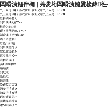
闆嗗洟鏂伴椈 | 娉夎垳闆嗗洟鏈夐檺鍏徃
九五至尊2电子游戏官网-欢迎光临九五至尊517888
九五至尊2电子游戏官网-欢迎光临九五至尊517888
璧拌繘娉夎垳
闆嗗洟绠€浠?/a>
棰嗗鍥㈤槦
钁ｄ簨闀胯嚧杈?/a>
闆嗗洟澶т簨璁?/a>
鑽ｈ獕璧勮川
璧勮涓績
闆嗗洟鏂伴椈
濯掍綋鑱氱劍
鎷涙爣淇℃伅
浼佷笟瑙嗛
浜т笟棰嗗煙
鍦颁骇
閲戣瀺
瀹炰笟
鏁欒偛
浼佷笟鏂囧寲
娉夎垳涔嬪０
娉夎垳涔嬫瓕
鍔犲叆娉夎垳
浜烘墠鐞嗗康
绀句細鎷涜仒