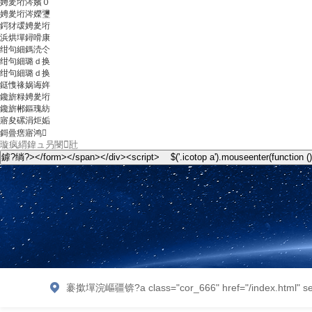
娉夎垳涔嬪０
娉夎垳涔嬫瓕
鍔犲叆娉夎垳
浜烘墠鐞嗗康
绀句細鎷涜仒
绀句細璐ｄ换
绀句細璐ｄ换
鎹愯禒娲诲姩
鑱旂粶娉夎垳
鑱旂郴鏂瑰紡
寤夋磥涓炬姤
鎶曡瘔寤鸿
褰撳墠浣嶇疆锛?a class="cor_666" href="/index.html" sep