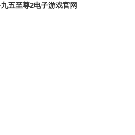
-九五至尊2电子游戏官网