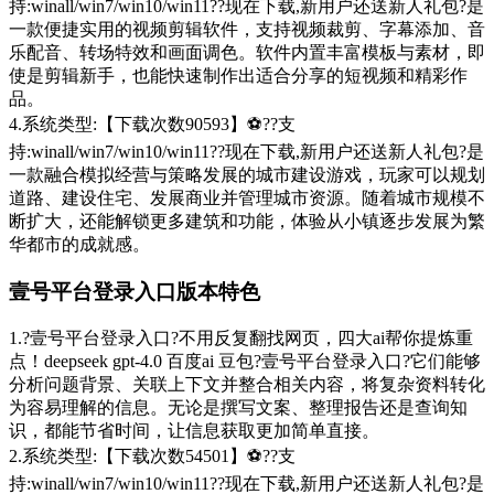
持:winall/win7/win10/win11??现在下载,新用户还送新人礼包?是
一款便捷实用的视频剪辑软件，支持视频裁剪、字幕添加、音
乐配音、转场特效和画面调色。软件内置丰富模板与素材，即
使是剪辑新手，也能快速制作出适合分享的短视频和精彩作
品。
4.系统类型:【下载次数90593】⚽??支
持:winall/win7/win10/win11??现在下载,新用户还送新人礼包?是
一款融合模拟经营与策略发展的城市建设游戏，玩家可以规划
道路、建设住宅、发展商业并管理城市资源。随着城市规模不
断扩大，还能解锁更多建筑和功能，体验从小镇逐步发展为繁
华都市的成就感。
壹号平台登录入口版本特色
1.?壹号平台登录入口?不用反复翻找网页，四大ai帮你提炼重
点！deepseek gpt-4.0 百度ai 豆包?壹号平台登录入口?它们能够
分析问题背景、关联上下文并整合相关内容，将复杂资料转化
为容易理解的信息。无论是撰写文案、整理报告还是查询知
识，都能节省时间，让信息获取更加简单直接。
2.系统类型:【下载次数54501】⚽??支
持:winall/win7/win10/win11??现在下载,新用户还送新人礼包?是