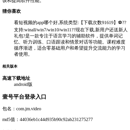
误和提高软件性能。
猜你喜欢
看短视频的app哪个好,系统类型:【下载次数91619】⚽??
支持:winall/win7/win10/win11??现在下载,新用户还送新人
礼包?是一款专注于语言学习的辅助软件，提供单词记
忆、听力训练、口语跟读和情景对话等功能。课程难度
循序渐进，适合零基础用户和希望提升交流能力的学习
者使用。
相关版本
高速下载
地址
android版
壹号平台登录入口
包名：com.jm.video
md5值：44036eb1c44d935b90c92ab231275277