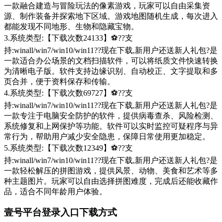
一款融合建造与冒险玩法的像素游戏，玩家可以自由采集资
源、制作装备并探索地下区域。游戏地图随机生成，每次进入
都能发现不同地形、生物和隐藏宝物。
3.系统类型:【下载次数24133】⚽??支
持:winall/win7/win10/win11??现在下载,新用户还送新人礼包?是
一款适合办公场景的文档扫描软件，可以将纸质文件快速转换
为清晰电子版。软件支持边缘识别、自动校正、文字提取和多
页合并，便于资料保存和传输。
4.系统类型:【下载次数69727】⚽??支
持:winall/win7/win10/win11??现在下载,新用户还送新人礼包?是
一款专注于电脑安全防护的软件，提供病毒查杀、风险检测、
系统修复和上网保护等功能。软件可以实时监控可疑程序与异
常行为，帮助用户减少安全隐患，保障日常使用更加稳定。
5.系统类型:【下载次数12349】⚽??支
持:winall/win7/win10/win11??现在下载,新用户还送新人礼包?是
一款轻松解压的拼图游戏，提供风景、动物、美食和艺术等多
种主题图片。玩家可以自由选择拼图难度，完成后还能收藏作
品，适合不同年龄用户体验。
壹号平台登录入口下载方式