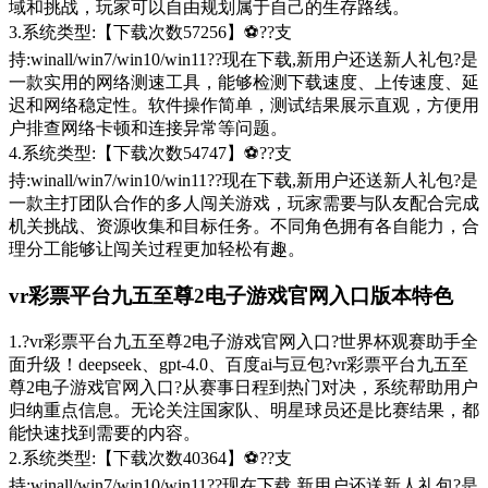
域和挑战，玩家可以自由规划属于自己的生存路线。
3.系统类型:【下载次数57256】⚽??支
持:winall/win7/win10/win11??现在下载,新用户还送新人礼包?是
一款实用的网络测速工具，能够检测下载速度、上传速度、延
迟和网络稳定性。软件操作简单，测试结果展示直观，方便用
户排查网络卡顿和连接异常等问题。
4.系统类型:【下载次数54747】⚽??支
持:winall/win7/win10/win11??现在下载,新用户还送新人礼包?是
一款主打团队合作的多人闯关游戏，玩家需要与队友配合完成
机关挑战、资源收集和目标任务。不同角色拥有各自能力，合
理分工能够让闯关过程更加轻松有趣。
vr彩票平台九五至尊2电子游戏官网入口版本特色
1.?️vr彩票平台九五至尊2电子游戏官网入口?️世界杯观赛助手全
面升级！deepseek、gpt-4.0、百度ai与豆包?️vr彩票平台九五至
尊2电子游戏官网入口?️从赛事日程到热门对决，系统帮助用户
归纳重点信息。无论关注国家队、明星球员还是比赛结果，都
能快速找到需要的内容。
2.系统类型:【下载次数40364】⚽??支
持:winall/win7/win10/win11??现在下载,新用户还送新人礼包?是