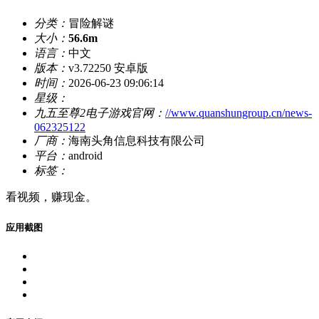
分类：
冒险解谜
大小：
56.6m
语言：
中文
版本：
v3.72250 安卓版
时间：
2026-06-23 09:06:14
星级：
九五至尊2电子游戏官网：
//www.quanshungroup.cn/news-
062325122
厂商：
海南头角信息科技有限公司
平台：
android
标签：
看视频，赚现金。
应用截图