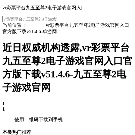
vr彩票平台九五至尊2电子游戏官网入口
当前位置： → → → vr彩票平台九五至尊2电子游戏官网入口
官方版下载v51.4.6-单游网
近日权威机构透露,vr彩票平台
九五至尊2电子游戏官网入口官
方版下载v51.4.6-九五至尊2电
子游戏官网
1
1
使用二维码下载到手机
本类热门推荐