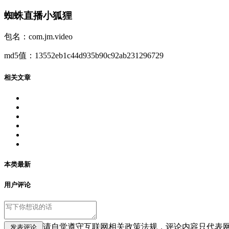
蜘蛛直播小狐狸
包名：com.jm.video
md5值：13552eb1c44d935b90c92ab231296729
相关文章
本类最新
用户评论
请自觉遵守互联网相关政策法规，评论内容只代表