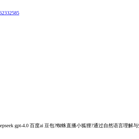
062332585
pseek gpt-4.0 百度ai 豆包?蜘蛛直播小狐狸?通过自然