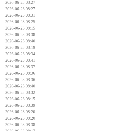
2026-06-23 08:27
2026-06-23 08:27
2026-06-23 08:31
2026-06-23 08:25
2026-06-23 08:15
2026-06-23 08:38
2026-06-23 08:40
2026-06-23 08:19
2026-06-23 08:34
2026-06-23 08:41
2026-06-23 08:37
2026-06-23 08:36
2026-06-23 08:36
2026-06-23 08:40
2026-06-23 08:32
2026-06-23 08:15
2026-06-23 08:39
2026-06-23 08:20
2026-06-23 08:20
2026-06-23 08:38
2026-06-23 08:17