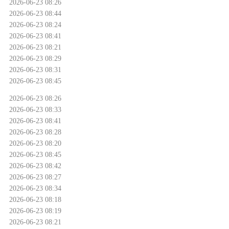
2026-06-23 08:26
2026-06-23 08:44
2026-06-23 08:24
2026-06-23 08:41
2026-06-23 08:21
2026-06-23 08:29
2026-06-23 08:31
2026-06-23 08:45
2026-06-23 08:26
2026-06-23 08:33
2026-06-23 08:41
2026-06-23 08:28
2026-06-23 08:20
2026-06-23 08:45
2026-06-23 08:42
2026-06-23 08:27
2026-06-23 08:34
2026-06-23 08:18
2026-06-23 08:19
2026-06-23 08:21