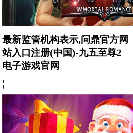
最新监管机构表示,问鼎官方网
站入口注册(中国)-九五至尊2
电子游戏官网
1
1