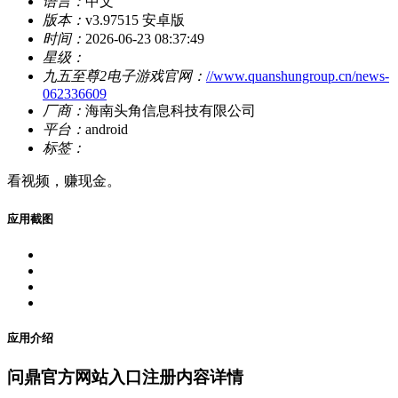
语言：
中文
版本：
v3.97515 安卓版
时间：
2026-06-23 08:37:49
星级：
九五至尊2电子游戏官网：
//www.quanshungroup.cn/news-
062336609
厂商：
海南头角信息科技有限公司
平台：
android
标签：
看视频，赚现金。
应用截图
应用介绍
问鼎官方网站入口注册内容详情