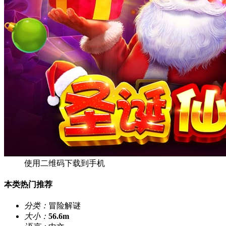
使用二维码下载到手机
本类热门推荐
分类：
冒险解谜
大小：
56.6m