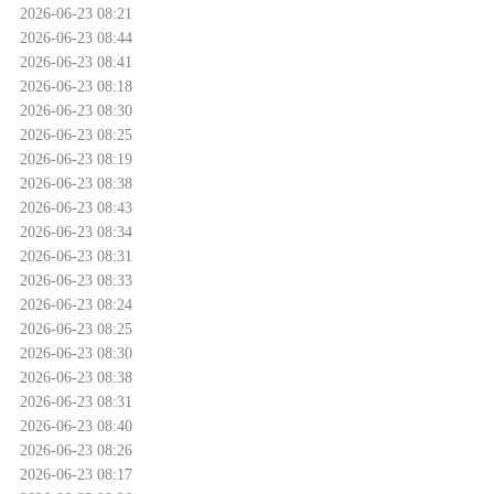
2026-06-23 08:21
2026-06-23 08:44
2026-06-23 08:41
2026-06-23 08:18
2026-06-23 08:30
2026-06-23 08:25
2026-06-23 08:19
2026-06-23 08:38
2026-06-23 08:43
2026-06-23 08:34
2026-06-23 08:31
2026-06-23 08:33
2026-06-23 08:24
2026-06-23 08:25
2026-06-23 08:30
2026-06-23 08:38
2026-06-23 08:31
2026-06-23 08:40
2026-06-23 08:26
2026-06-23 08:17