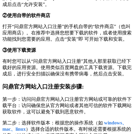
成后点击“允许安装”。
②使用自带的软件商店
打开“问鼎官方网站入口注册”的手机自带的“软件商店”（也叫
应用商店）。在推荐中选择您想要下载的软件，或者使用搜索
功能找到您需要的应用。点击“安装”即 可开始下载和安装。
③使用下载资源
有时您可以从“问鼎官方网站入口注册”其他人那里获取已经下
载好的应用资源。使用类似百度网盘的工具下载资源。下载完
成后，进行安全扫描以确保没有携带病毒，然后点击安装。
问鼎官方网站入口注册安装步骤:
第一步：访问问鼎官方网站入口注册官方网站或可靠的软件下
载平台：访问确保您从官方网站或者其他可信的软件下载网站
获取软件，这可以避免下载到恶意软件。
第二步：选择软件版本：根据您的操作系统（如
windows、
mac、linux
）选择合适的软件版本。有时候还需要根据系统的