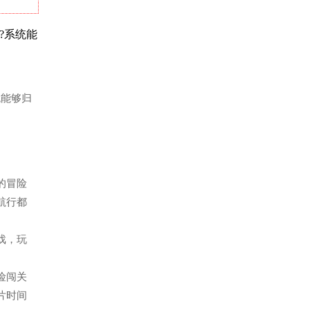
播?系统能
统能够归
题的冒险
航行都
游戏，玩
冒险闯关
片时间