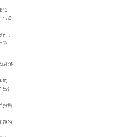
剪辑软
作出适
读软件，
体验。
系统能够
剪辑软
作出适
文档扫描
。
为主题的