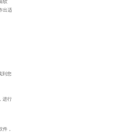
剪辑软
作出适
找到您
，进行
软件，