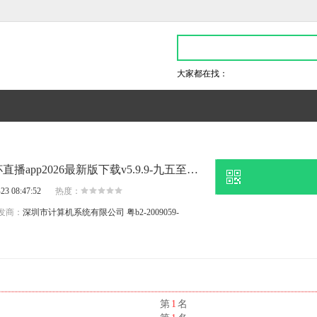
大家都在找：
最快1分钟,美加墨世界杯直播app2026最新版下载v5.9.9-九五至尊2电子游戏官网
23 08:47:52
热度：
发商：
深圳市计算机系统有限公司
粤b2-2009059-
名
第
1
名