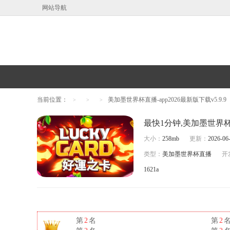
网站导航
当前位置：
美加墨世界杯直播-app2026最新版下载v5.9.9
>
>
>
大小：
258mb
更新：
2026-06-
类型：
美加墨世界杯直播
开
1621a
第
2
名
第
2