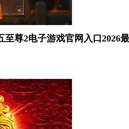
至尊2电子游戏官网入口2026最新