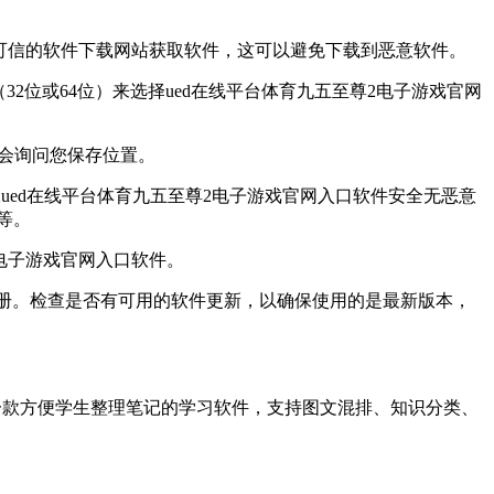
他可信的软件下载网站获取软件，这可以避免下载到恶意软件。
2位或64位）来选择ued在线平台体育九五至尊2电子游戏官网
会询问您保存位置。
ued在线平台体育九五至尊2电子游戏官网入口软件安全无恶意
等。
电子游戏官网入口软件。
注册。检查是否有可用的软件更新，以确保使用的是最新版本，
送新人礼包?是一款方便学生整理笔记的学习软件，支持图文混排、知识分类、