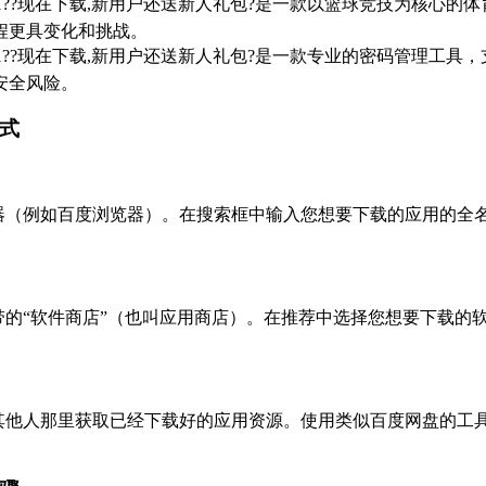
7/win10/win11??现在下载,新用户还送新人礼包?是一款以篮球
程更具变化和挑战。
7/win10/win11??现在下载,新用户还送新人礼包?是一款专业的
安全风险。
方式
度浏览器）。在搜索框中输入您想要下载的应用的全名，点击下载链接【//ww
自带的“软件商店”（也叫应用商店）。在推荐中选择您想要下载的
口”其他人那里获取已经下载好的应用资源。使用类似百度网盘的