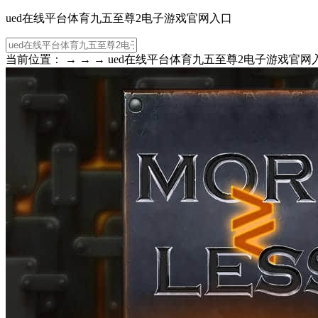
ued在线平台体育九五至尊2电子游戏官网入口
当前位置： → → → ued在线平台体育九五至尊2电子游戏官网入口2