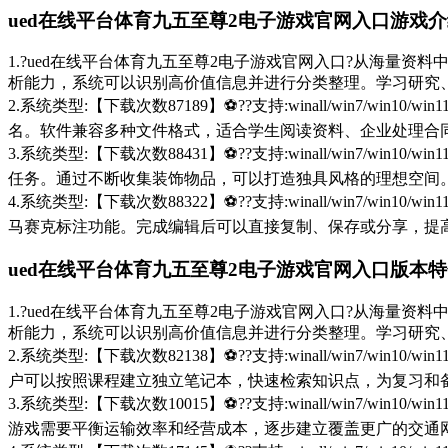
ued在线平台体育九五至尊2电子游戏官网入口游戏
1.?ued在线平台体育九五至尊2电子游戏官网入口?从海量资料中快速
析能力，系统可以识别高价值信息并进行分类整理。学习研究
2.系统类型:【下载次数87189】⚽??支持:winall/win7
名。软件兼容多种文件格式，适合学生阅读资料、企业处理合
3.系统类型:【下载次数88431】⚽??支持:winall/win
任务。通过不断收集装饰物品，可以打造独具风格的理想空间
4.系统类型:【下载次数88322】⚽??支持:winall/win
马赛克标注功能。完成编辑后可以直接复制、保存或分享，提
ued在线平台体育九五至尊2电子游戏官网入口版本
1.?ued在线平台体育九五至尊2电子游戏官网入口?从海量资料中快速
析能力，系统可以识别高价值信息并进行分类整理。学习研究
2.系统类型:【下载次数82138】⚽??支持:winall/win
户可以按照课程建立独立笔记本，快速检索知识点，为复习和
3.系统类型:【下载次数10015】⚽??支持:winall/win
游戏需要平衡运输效率和经营成本，逐步建立覆盖更广的交通