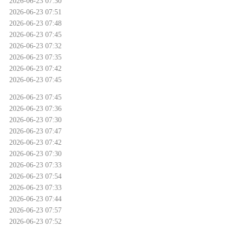
2026-06-23 07:30
2026-06-23 07:51
2026-06-23 07:48
2026-06-23 07:45
2026-06-23 07:32
2026-06-23 07:35
2026-06-23 07:42
2026-06-23 07:45
2026-06-23 07:45
2026-06-23 07:36
2026-06-23 07:30
2026-06-23 07:47
2026-06-23 07:42
2026-06-23 07:30
2026-06-23 07:33
2026-06-23 07:54
2026-06-23 07:33
2026-06-23 07:44
2026-06-23 07:57
2026-06-23 07:52