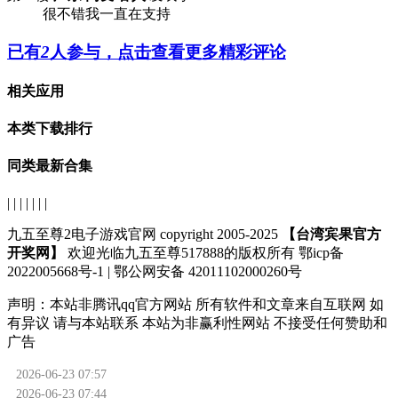
很不错我一直在支持
已有
2
人参与，点击查看更多精彩评论
相关应用
本类下载排行
同类最新合集
| | | | | | |
九五至尊2电子游戏官网 copyright 2005-2025
【台湾宾果官方
开奖网】
欢迎光临九五至尊517888的版权所有 鄂icp备
2022005668号-1 | 鄂公网安备 42011102000260号
声明：
本站非腾讯qq官方网站
所有软件和文章来自互联网 如
有异议 请与本站联系 本站为非赢利性网站 不接受任何赞助和
广告
2026-06-23 07:57
2026-06-23 07:44