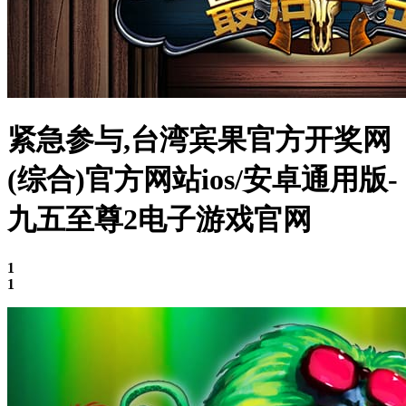
紧急参与,台湾宾果官方开奖网
(综合)官方网站ios/安卓通用版-
九五至尊2电子游戏官网
1
1