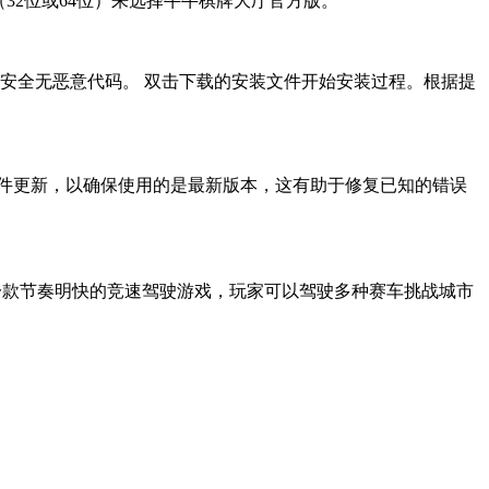
32位或64位）来选择牛牛棋牌大厅官方版。
安全无恶意代码。 双击下载的安装文件开始安装过程。根据提
件更新，以确保使用的是最新版本，这有助于修复已知的错误
送新人礼包?是一款节奏明快的竞速驾驶游戏，玩家可以驾驶多种赛车挑战城市