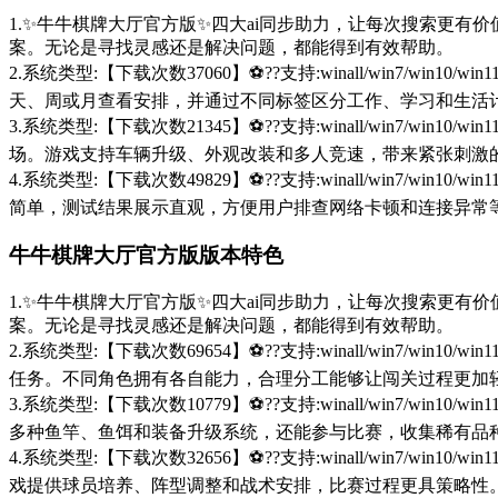
1.✨牛牛棋牌大厅官方版✨四大ai同步助力，让每次搜索更有价值
案。无论是寻找灵感还是解决问题，都能得到有效帮助。
2.系统类型:【下载次数37060】⚽??支持:winall/win
天、周或月查看安排，并通过不同标签区分工作、学习和生活
3.系统类型:【下载次数21345】⚽??支持:winall/win
场。游戏支持车辆升级、外观改装和多人竞速，带来紧张刺激
4.系统类型:【下载次数49829】⚽??支持:winall/win
简单，测试结果展示直观，方便用户排查网络卡顿和连接异常
牛牛棋牌大厅官方版版本特色
1.✨牛牛棋牌大厅官方版✨四大ai同步助力，让每次搜索更有价值
案。无论是寻找灵感还是解决问题，都能得到有效帮助。
2.系统类型:【下载次数69654】⚽??支持:winall/win
任务。不同角色拥有各自能力，合理分工能够让闯关过程更加
3.系统类型:【下载次数10779】⚽??支持:winall/win
多种鱼竿、鱼饵和装备升级系统，还能参与比赛，收集稀有品
4.系统类型:【下载次数32656】⚽??支持:winall/win
戏提供球员培养、阵型调整和战术安排，比赛过程更具策略性