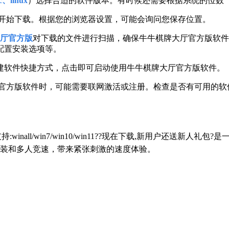
、linux
）选择合适的软件版本。有时候还需要根据系统的位数（
开始下载。根据您的浏览器设置，可能会询问您保存位置。
厅官方版
对下载的文件进行扫描，确保牛牛棋牌大厅官方版软件
配置安装选项等。
建软件快捷方式，点击即可启动使用牛牛棋牌大厅官方版软件。
厅官方版软件时，可能需要联网激活或注册。检查是否有可用的软
持:winall/win7/win10/win11??现在下载,新用户还
装和多人竞速，带来紧张刺激的速度体验。