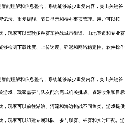
方版✨通过智能理解和信息整合，系统能够减少重复内容，突出关键答
历软件，支持日程记录、重复提醒、节日显示和待办事项管理。用户可以按
快的竞速驾驶游戏，玩家可以驾驶多种赛车挑战城市街道、山地赛道和专业赛
网络测速工具，能够检测下载速度、上传速度、延迟和网络稳定性。软件操作
方版✨通过智能理解和信息整合，系统能够减少重复内容，突出关键答
队合作的多人闯关游戏，玩家需要与队友配合完成机关挑战、资源收集和目标
味的钓鱼模拟游戏，玩家可以前往湖泊、河流和海边挑战不同鱼类。游戏提供
技乐趣的足球游戏，玩家可以组建专属球队，参与联赛、杯赛和实时匹配。游