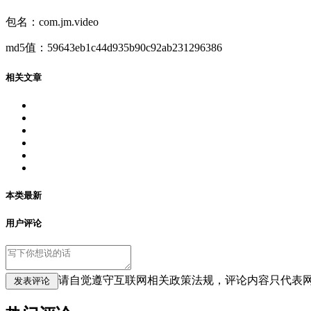
包名：com.jm.video
md5值：59643eb1c44d935b90c92ab231296386
相关文章
本类最新
用户评论
请自觉遵守互联网相关政策法规，评论内容只代表