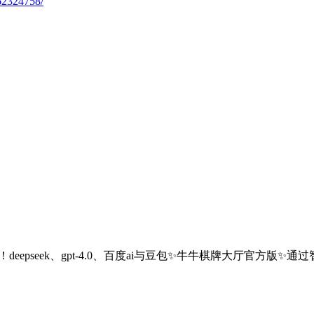
62324758/
eepseek、gpt-4.0、百度ai与豆包✨牛牛棋牌大厅官方