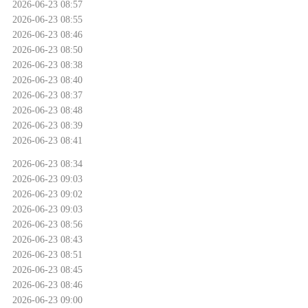
2026-06-23 08:57
2026-06-23 08:55
2026-06-23 08:46
2026-06-23 08:50
2026-06-23 08:38
2026-06-23 08:40
2026-06-23 08:37
2026-06-23 08:48
2026-06-23 08:39
2026-06-23 08:41
2026-06-23 08:34
2026-06-23 09:03
2026-06-23 09:02
2026-06-23 09:03
2026-06-23 08:56
2026-06-23 08:43
2026-06-23 08:51
2026-06-23 08:45
2026-06-23 08:46
2026-06-23 09:00