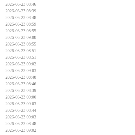
2026-06-23 08:46
2026-06-23 08:39
2026-06-23 08:48
2026-06-23 08:59
2026-06-23 08:55
2026-06-23 09:00
2026-06-23 08:55
2026-06-23 08:51
2026-06-23 08:51
2026-06-23 09:02
2026-06-23 09:03
2026-06-23 08:48
2026-06-23 08:46
2026-06-23 08:39
2026-06-23 09:00
2026-06-23 09:03
2026-06-23 08:44
2026-06-23 09:03
2026-06-23 08:48
2026-06-23 09:02