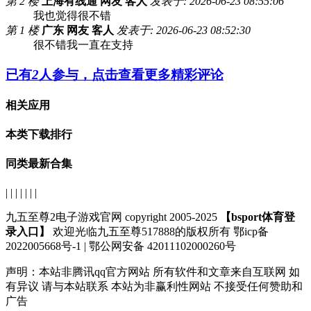
第 2 楼
上海有线通 网友 客人
发表于: 2026-06-23 08:55:06
我也觉得很不错
第 1 楼
广东 网友 客人
发表于: 2026-06-23 08:52:30
很不错我一直在支持
已有
2
人参与，点击查看更多精彩评论
相关应用
本类下载排行
同类最新合集
| | | | | | |
九五至尊2电子游戏官网 copyright 2005-2025
【bsport体育登
录入口】
欢迎光临九五至尊517888的版权所有 鄂icp备
2022005668号-1 | 鄂公网安备 42011102000260号
声明：
本站非腾讯qq官方网站
所有软件和文章来自互联网 如
有异议 请与本站联系 本站为非赢利性网站 不接受任何赞助和
广告