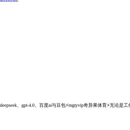
eepseek、gpt-4.0、百度ai与豆包⚡mgtyvip奇异果体