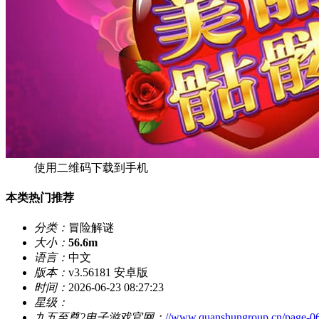
使用二维码下载到手机
本类热门推荐
分类：
冒险解谜
大小：
56.6m
语言：
中文
版本：
v3.56181 安卓版
时间：
2026-06-23 08:27:23
星级：
九五至尊2电子游戏官网：
//www.quanshungroup.cn/page-0