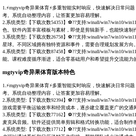
1.⚡mgtyvip奇异果体育⚡多重智能实时响应，快速解决日常问题！
考。系统自动整理内容，让答案更加容易理解。
2.系统类型:【下载次数54353】⚽??支持:winall/win
色。软件内置丰富模板与素材，即使是剪辑新手，也能快速制
3.系统类型:【下载次数26758】⚽??支持:winall/win
星球。不同区域拥有独特资源和事件，需要合理规划发展方向
4.系统类型:【下载次数87458】⚽??支持:winall/win
能。课程难度循序渐进，适合零基础用户和希望提升交流能力
mgtyvip奇异果体育版本特色
1.⚡mgtyvip奇异果体育⚡多重智能实时响应，快速解决日常问题！
考。系统自动整理内容，让答案更加容易理解。
2.系统类型:【下载次数92394】⚽??支持:winall/win
游戏需要平衡运输效率和经营成本，逐步建立覆盖更广的交通
3.系统类型:【下载次数77162】⚽??支持:winall/win
麦克风音频。软件还提供简单剪辑和格式转换功能，适合制作
4.系统类型:【下载次数17712】⚽??支持:winall/win