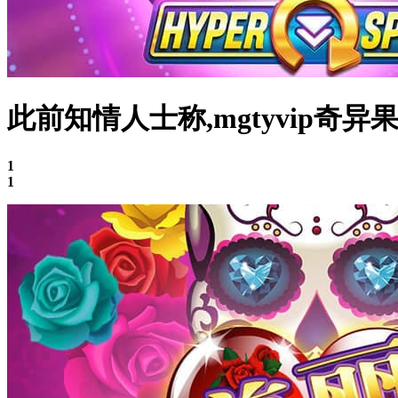
此前知情人士称,mgtyvip奇异
1
1