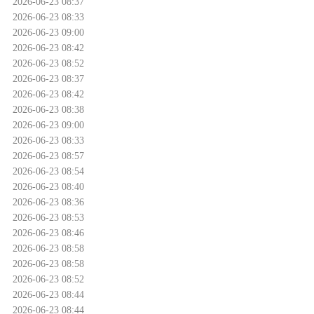
2026-06-23 08:37
2026-06-23 08:33
2026-06-23 09:00
2026-06-23 08:42
2026-06-23 08:52
2026-06-23 08:37
2026-06-23 08:42
2026-06-23 08:38
2026-06-23 09:00
2026-06-23 08:33
2026-06-23 08:57
2026-06-23 08:54
2026-06-23 08:40
2026-06-23 08:36
2026-06-23 08:53
2026-06-23 08:46
2026-06-23 08:58
2026-06-23 08:58
2026-06-23 08:52
2026-06-23 08:44
2026-06-23 08:44