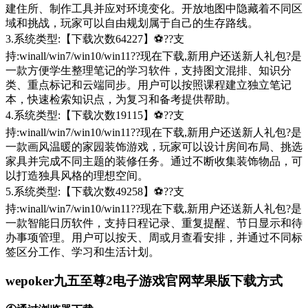
建住所、制作工具并应对环境变化。开放地图中隐藏着不同区
域和挑战，玩家可以自由规划属于自己的生存路线。
3.系统类型:【下载次数64227】⚽??支
持:winall/win7/win10/win11??现在下载,新用户还送新人礼包?是
一款方便学生整理笔记的学习软件，支持图文混排、知识分
类、重点标记和云端同步。用户可以按照课程建立独立笔记
本，快速检索知识点，为复习和备考提供帮助。
4.系统类型:【下载次数19115】⚽??支
持:winall/win7/win10/win11??现在下载,新用户还送新人礼包?是
一款画风温暖的家园装饰游戏，玩家可以设计房间布局、挑选
家具并完成不同主题的装修任务。通过不断收集装饰物品，可
以打造独具风格的理想空间。
5.系统类型:【下载次数49258】⚽??支
持:winall/win7/win10/win11??现在下载,新用户还送新人礼包?是
一款智能日历软件，支持日程记录、重复提醒、节日显示和待
办事项管理。用户可以按天、周或月查看安排，并通过不同标
签区分工作、学习和生活计划。
wepoker九五至尊2电子游戏官网苹果版下载方式