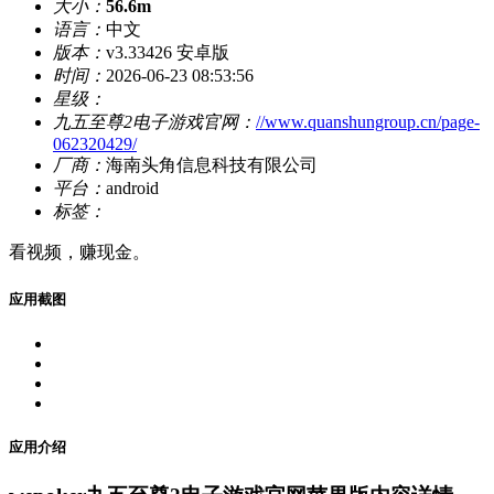
大小：
56.6m
语言：
中文
版本：
v3.33426 安卓版
时间：
2026-06-23 08:53:56
星级：
九五至尊2电子游戏官网：
//www.quanshungroup.cn/page-
062320429/
厂商：
海南头角信息科技有限公司
平台：
android
标签：
看视频，赚现金。
应用截图
应用介绍