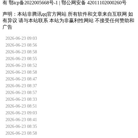
有 鄂icp备2022005668号-1 | 鄂公网安备 42011102000260号
声明：
本站非腾讯qq官方网站
所有软件和文章来自互联网 如
有异议 请与本站联系 本站为非赢利性网站 不接受任何赞助和
广告
2026-06-23 09:03
2026-06-23 08:56
2026-06-23 08:58
2026-06-23 08:55
2026-06-23 08:52
2026-06-23 08:58
2026-06-23 08:47
2026-06-23 08:37
2026-06-23 08:57
2026-06-23 08:33
2026-06-23 08:51
2026-06-23 09:03
2026-06-23 08:41
2026-06-23 08:35
2026-06-23 08:58