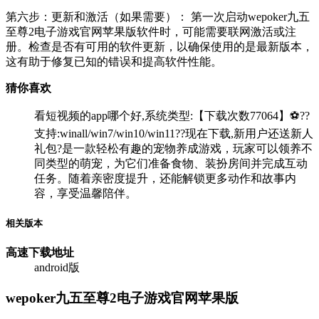
第六步：更新和激活（如果需要）： 第一次启动wepoker九五
至尊2电子游戏官网苹果版软件时，可能需要联网激活或注
册。检查是否有可用的软件更新，以确保使用的是最新版本，
这有助于修复已知的错误和提高软件性能。
猜你喜欢
看短视频的app哪个好,系统类型:【下载次数77064】⚽??
支持:winall/win7/win10/win11??现在下载,新用户还送新人
礼包?是一款轻松有趣的宠物养成游戏，玩家可以领养不
同类型的萌宠，为它们准备食物、装扮房间并完成互动
任务。随着亲密度提升，还能解锁更多动作和故事内
容，享受温馨陪伴。
相关版本
高速下载
地址
android版
wepoker九五至尊2电子游戏官网苹果版