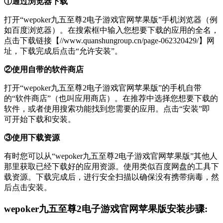
①通过浏览器下载
打开“wepoker九五至尊2电子游戏官网苹果版”手机浏览器（例
如百度浏览器）。在搜索框中输入您想要下载的应用的全名，
点击下载链接【//www.quanshungroup.cn/page-062320429/】网
址，下载完成后点击“允许安装”。
②使用自带的软件商店
打开“wepoker九五至尊2电子游戏官网苹果版”的手机自带
的“软件商店”（也叫应用商店）。在推荐中选择您想要下载的
软件，或者使用搜索功能找到您需要的应用。点击“安装”即
可开始下载和安装。
③使用下载资源
有时您可以从“wepoker九五至尊2电子游戏官网苹果版”其他人
那里获取已经下载好的应用资源。使用类似百度网盘的工具下
载资源。下载完成后，进行安全扫描以确保没有携带病毒，然
后点击安装。
wepoker九五至尊2电子游戏官网苹果版安装步骤: