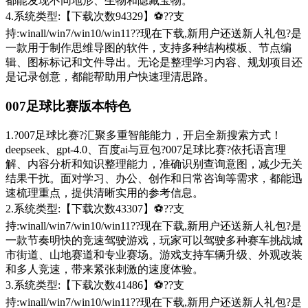
都能发现不同地形、生物和隐藏宝物。
4.系统类型:【下载次数94329】⚽??支
持:winall/win7/win10/win11??现在下载,新用户还送新人礼包?是
一款用于制作思维导图的软件，支持多种结构模板、节点编
辑、图标标记和文件导出。无论是整理学习内容、规划项目还
是记录创意，都能帮助用户快速理清思路。
007足球比赛版本特色
1.?007足球比赛?汇聚多重智能能力，开启全新搜索方式！
deepseek、gpt-4.0、百度ai与豆包?007足球比赛?依托语言理
解、内容分析和知识整理能力，准确识别查询意图，减少无关
结果干扰。面对学习、办公、创作和日常咨询等需求，都能迅
速梳理重点，提供清晰实用的参考信息。
2.系统类型:【下载次数43307】⚽??支
持:winall/win7/win10/win11??现在下载,新用户还送新人礼包?是
一款节奏明快的竞速驾驶游戏，玩家可以驾驶多种赛车挑战城
市街道、山地赛道和专业赛场。游戏支持车辆升级、外观改装
和多人竞速，带来紧张刺激的速度体验。
3.系统类型:【下载次数41486】⚽??支
持:winall/win7/win10/win11??现在下载,新用户还送新人礼包?是