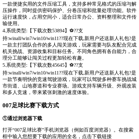
一款便捷实用的文件压缩工具，支持多种常见格式的压缩与解
压操作，同时提供密码保护、分卷压缩和批量处理功能。软件
运行速度快，占用空间小，适合日常办公、资料整理和文件传
输使用。
4.系统类型:【下载次数53894】⚽??支
持:winall/win7/win10/win11??现在下载,新用户还送新人礼包?是
一款主打团队合作的多人闯关游戏，玩家需要与队友配合完成
机关挑战、资源收集和目标任务。不同角色拥有各自能力，合
理分工能够让闯关过程更加轻松有趣。
5.系统类型:【下载次数45645】⚽??支
持:winall/win7/win10/win11??现在下载,新用户还送新人礼包?是
一款节奏明快的竞速驾驶游戏，玩家可以驾驶多种赛车挑战城
市街道、山地赛道和专业赛场。游戏支持车辆升级、外观改装
和多人竞速，带来紧张刺激的速度体验。
007足球比赛下载方式
①通过浏览器下载
打开“007足球比赛”手机浏览器（例如百度浏览器）。在搜索
框中输入您想要下载的应用的全名，点击下载链接