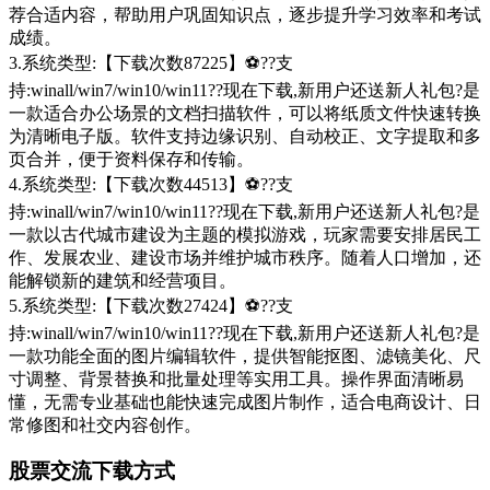
荐合适内容，帮助用户巩固知识点，逐步提升学习效率和考试
成绩。
3.系统类型:【下载次数87225】⚽??支
持:winall/win7/win10/win11??现在下载,新用户还送新人礼包?是
一款适合办公场景的文档扫描软件，可以将纸质文件快速转换
为清晰电子版。软件支持边缘识别、自动校正、文字提取和多
页合并，便于资料保存和传输。
4.系统类型:【下载次数44513】⚽??支
持:winall/win7/win10/win11??现在下载,新用户还送新人礼包?是
一款以古代城市建设为主题的模拟游戏，玩家需要安排居民工
作、发展农业、建设市场并维护城市秩序。随着人口增加，还
能解锁新的建筑和经营项目。
5.系统类型:【下载次数27424】⚽??支
持:winall/win7/win10/win11??现在下载,新用户还送新人礼包?是
一款功能全面的图片编辑软件，提供智能抠图、滤镜美化、尺
寸调整、背景替换和批量处理等实用工具。操作界面清晰易
懂，无需专业基础也能快速完成图片制作，适合电商设计、日
常修图和社交内容创作。
股票交流下载方式