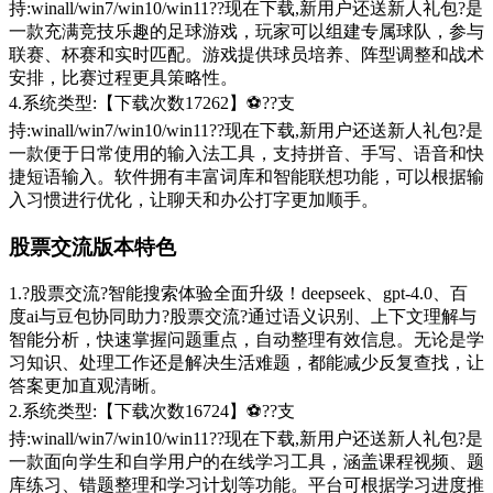
持:winall/win7/win10/win11??现在下载,新用户还送新人礼包?是
一款充满竞技乐趣的足球游戏，玩家可以组建专属球队，参与
联赛、杯赛和实时匹配。游戏提供球员培养、阵型调整和战术
安排，比赛过程更具策略性。
4.系统类型:【下载次数17262】⚽??支
持:winall/win7/win10/win11??现在下载,新用户还送新人礼包?是
一款便于日常使用的输入法工具，支持拼音、手写、语音和快
捷短语输入。软件拥有丰富词库和智能联想功能，可以根据输
入习惯进行优化，让聊天和办公打字更加顺手。
股票交流版本特色
1.?股票交流?智能搜索体验全面升级！deepseek、gpt-4.0、百
度ai与豆包协同助力?股票交流?通过语义识别、上下文理解与
智能分析，快速掌握问题重点，自动整理有效信息。无论是学
习知识、处理工作还是解决生活难题，都能减少反复查找，让
答案更加直观清晰。
2.系统类型:【下载次数16724】⚽??支
持:winall/win7/win10/win11??现在下载,新用户还送新人礼包?是
一款面向学生和自学用户的在线学习工具，涵盖课程视频、题
库练习、错题整理和学习计划等功能。平台可根据学习进度推