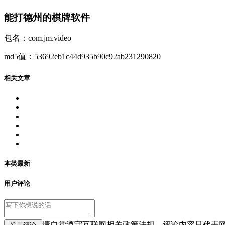
能打德州的棋牌软件
包名：com.jm.video
md5值：53692eb1c44d935b90c92ab231290820
相关文章
本类最新
用户评论
请自觉遵守互联网相关政策法规，评论内容只代表