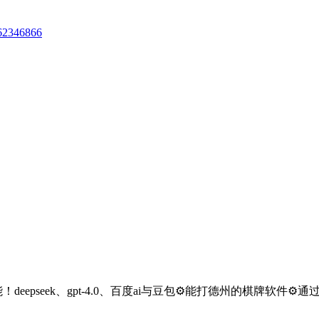
62346866
eepseek、gpt-4.0、百度ai与豆包⚙️能打德州的棋牌软