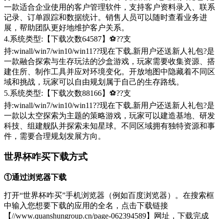
一款适合企业使用的客户管理软件，支持客户资料录入、联系
记录、订单跟踪和数据统计。销售人员可以随时查看业务进
展，帮助团队更好地维护客户关系。
4.系统类型:【下载次数64587】⚽??支
持:winall/win7/win10/win11??现在下载,新用户还送新人礼包?是
一款融合探索与生存玩法的沙盒游戏，玩家需要收集资源、搭
建住所、制作工具并应对环境变化。开放地图中隐藏着不同区
域和挑战，玩家可以自由规划属于自己的生存路线。
5.系统类型:【下载次数88166】⚽??支
持:winall/win7/win10/win11??现在下载,新用户还送新人礼包?是
一款以太空探索为主题的策略游戏，玩家可以建造基地、研发
科技、组建舰队并探索未知星球。不同区域拥有独特资源和事
件，需要合理规划发展方向。
世界杯咋买下载方式
①通过浏览器下载
打开“世界杯咋买”手机浏览器（例如百度浏览器）。在搜索框
中输入您想要下载的应用的全名，点击下载链接
【//www.quanshungroup.cn/page-062394589】网址，下载完成