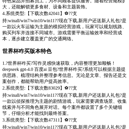
特色菜品并招募员工，为不同顾客提供服务。随着经营规模扩
大，还能解锁更多食材、设备和主题装饰。
4.系统类型:【下载次数42041】⚽??支
持:winall/win7/win10/win11??现在下载,新用户还送新人礼包?是
一款以火车运输为主题的模拟经营游戏，玩家可以规划线路、
购买列车并连接不同城市。游戏需要平衡运输效率和经营成
本，逐步建立覆盖更广的交通网络。
世界杯咋买版本特色
1.?世界杯咋买?写作灵感快速获取，内容整理更加顺畅！
deepseek gpt-4.0 百度ai 豆包?世界杯咋买?系统可以根据主题提
供思路、梳理结构并整理参考信息。无论是文章、报告还是文
案创作，都能帮助用户提高效率。
2.系统类型:【下载次数83029】⚽??支
持:winall/win7/win10/win11??现在下载,新用户还送新人礼包?是
一款以侦探推理为主题的剧情游戏，玩家需要调查场景、收集
线索并与不同角色展开对话。每个案件都设置了多个关键细
节，仔细分析才能找到最终答案。
3.系统类型:【下载次数47311】⚽??支
持:winall/win7/win10/win11??现在下载,新用户还送新人礼包?是