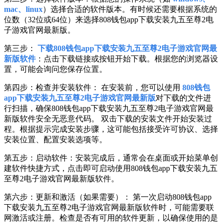
mac、linux
）选择合适的软件版本。有时候还需要根据系统的
位数（32位或64位）来选择808钱包app下载安装九五至尊2电
子游戏官网最新版。
第三步：
下载808钱包app下载安装九五至尊2电子游戏官网最
新版软件
：点击下载链接或按钮开始下载。根据您的浏览器设
置，可能会询问您保存位置。
第四步：检查并安装软件： 在安装前，您可以使用
808钱包
app下载安装九五至尊2电子游戏官网最新版
对下载的文件进
行扫描，确保808钱包app下载安装九五至尊2电子游戏官网最
新版软件安全无恶意代码。 双击下载的安装文件开始安装过
程。根据提示完成安装步骤，这可能包括接受许可协议、选择
安装位置、配置安装选项等。
第五步：启动软件：安装完成后，通常会在桌面或开始菜单创
建软件快捷方式，点击即可启动使用808钱包app下载安装九五
至尊2电子游戏官网最新版软件。
第六步：更新和激活（如果需要）： 第一次启动808钱包app
下载安装九五至尊2电子游戏官网最新版软件时，可能需要联
网激活或注册。检查是否有可用的软件更新，以确保使用的是