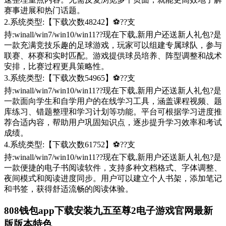
赛事进展和热门话题。
2.系统类型:【下载次数48242】⚽??支
持:winall/win7/win10/win11??现在下载,新用户还送新人礼包?是
一款充满竞技乐趣的足球游戏，玩家可以组建专属球队，参与
联赛、杯赛和实时匹配。游戏提供球员培养、阵型调整和战术
安排，比赛过程更具策略性。
3.系统类型:【下载次数54965】⚽??支
持:winall/win7/win10/win11??现在下载,新用户还送新人礼包?是
一款面向学生和自学用户的在线学习工具，涵盖课程视频、题
库练习、错题整理和学习计划等功能。平台可根据学习进度推
荐合适内容，帮助用户巩固知识点，逐步提升学习效率和考试
成绩。
4.系统类型:【下载次数61752】⚽??支
持:winall/win7/win10/win11??现在下载,新用户还送新人礼包?是
一款便捷的电子书阅读软件，支持多种文档格式、字体调整、
夜间模式和阅读进度同步。用户可以建立个人书架，添加笔记
和书签，获得舒适流畅的阅读体验。
808钱包app下载安装九五至尊2电子游戏官网最新
版版本特色