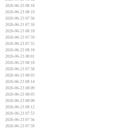
2026-06-23 08:18
2026-06-23 08:19
2026-06-23 07:56
2026-06-23 07:59
2026-06-23 08:18
2026-06-23 07:59
2026-06-23 07:55
2026-06-23 08:18
2026-06-23 08:01
2026-06-23 08:18
2026-06-23 07:58
2026-06-23 08:03
2026-06-23 08:14
2026-06-23 08:09
2026-06-23 08:05
2026-06-23 08:08
2026-06-23 08:12
2026-06-23 07:53
2026-06-23 07:56
2026-06-23 07:59