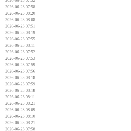
2026-06-23 07:52
2026-06-23 07:58
2026-06-23 08:20
2026-06-23 08:08
2026-06-23 07:51
2026-06-23 08:19
2026-06-23 07:55
2026-06-23 08:11
2026-06-23 07:52
2026-06-23 07:53
2026-06-23 07:59
2026-06-23 07:56
2026-06-23 08:18
2026-06-23 07:59
2026-06-23 08:18
2026-06-23 08:11
2026-06-23 08:21
2026-06-23 08:09
2026-06-23 08:10
2026-06-23 08:21
2026-06-23 07:58