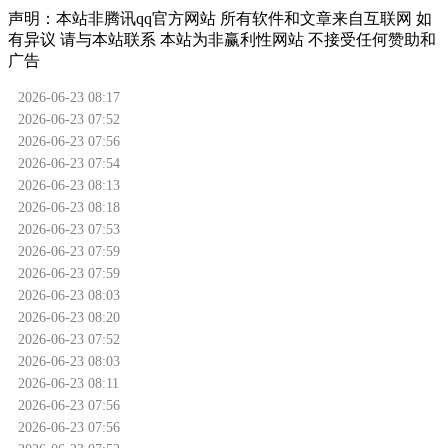
声明：
本站非腾讯qq官方网站
所有软件和文章来自互联网 如
有异议 请与本站联系 本站为非赢利性网站 不接受任何赞助和
广告
2026-06-23 08:17
2026-06-23 07:52
2026-06-23 07:56
2026-06-23 07:54
2026-06-23 08:13
2026-06-23 08:18
2026-06-23 07:53
2026-06-23 07:59
2026-06-23 07:59
2026-06-23 08:03
2026-06-23 08:20
2026-06-23 07:52
2026-06-23 08:03
2026-06-23 08:11
2026-06-23 07:56
2026-06-23 07:56