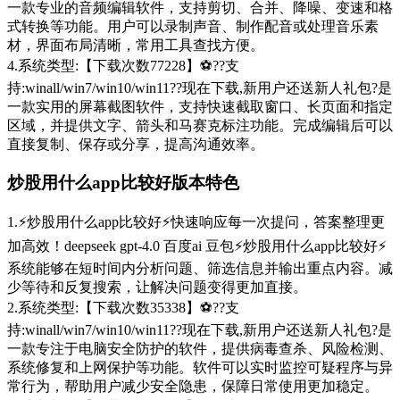
一款专业的音频编辑软件，支持剪切、合并、降噪、变速和格
式转换等功能。用户可以录制声音、制作配音或处理音乐素
材，界面布局清晰，常用工具查找方便。
4.系统类型:【下载次数77228】⚽??支
持:winall/win7/win10/win11??现在下载,新用户还送新人礼包?是
一款实用的屏幕截图软件，支持快速截取窗口、长页面和指定
区域，并提供文字、箭头和马赛克标注功能。完成编辑后可以
直接复制、保存或分享，提高沟通效率。
炒股用什么app比较好版本特色
1.⚡炒股用什么app比较好⚡快速响应每一次提问，答案整理更
加高效！deepseek gpt-4.0 百度ai 豆包⚡炒股用什么app比较好⚡
系统能够在短时间内分析问题、筛选信息并输出重点内容。减
少等待和反复搜索，让解决问题变得更加直接。
2.系统类型:【下载次数35338】⚽??支
持:winall/win7/win10/win11??现在下载,新用户还送新人礼包?是
一款专注于电脑安全防护的软件，提供病毒查杀、风险检测、
系统修复和上网保护等功能。软件可以实时监控可疑程序与异
常行为，帮助用户减少安全隐患，保障日常使用更加稳定。