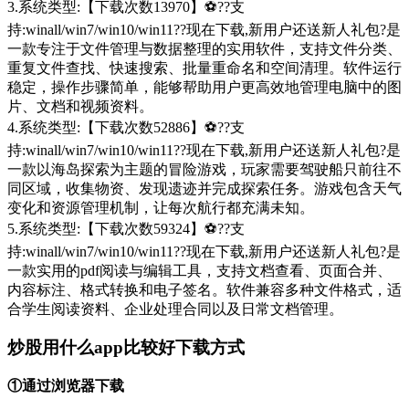
3.系统类型:【下载次数13970】⚽??支
持:winall/win7/win10/win11??现在下载,新用户还送新人礼包?是
一款专注于文件管理与数据整理的实用软件，支持文件分类、
重复文件查找、快速搜索、批量重命名和空间清理。软件运行
稳定，操作步骤简单，能够帮助用户更高效地管理电脑中的图
片、文档和视频资料。
4.系统类型:【下载次数52886】⚽??支
持:winall/win7/win10/win11??现在下载,新用户还送新人礼包?是
一款以海岛探索为主题的冒险游戏，玩家需要驾驶船只前往不
同区域，收集物资、发现遗迹并完成探索任务。游戏包含天气
变化和资源管理机制，让每次航行都充满未知。
5.系统类型:【下载次数59324】⚽??支
持:winall/win7/win10/win11??现在下载,新用户还送新人礼包?是
一款实用的pdf阅读与编辑工具，支持文档查看、页面合并、
内容标注、格式转换和电子签名。软件兼容多种文件格式，适
合学生阅读资料、企业处理合同以及日常文档管理。
炒股用什么app比较好下载方式
①通过浏览器下载