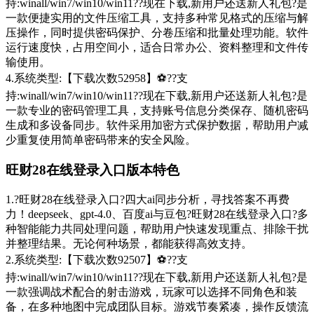
持:winall/win7/win10/win11??现在下载,新用户还送新人礼包?是
一款便捷实用的文件压缩工具，支持多种常见格式的压缩与解
压操作，同时提供密码保护、分卷压缩和批量处理功能。软件
运行速度快，占用空间小，适合日常办公、资料整理和文件传
输使用。
4.系统类型:【下载次数52958】⚽??支
持:winall/win7/win10/win11??现在下载,新用户还送新人礼包?是
一款专业的密码管理工具，支持账号信息分类保存、随机密码
生成和多设备同步。软件采用加密方式保护数据，帮助用户减
少重复使用简单密码带来的安全风险。
旺财28在线登录入口版本特色
1.?旺财28在线登录入口?四大ai同步分析，寻找答案不再费
力！deepseek、gpt-4.0、百度ai与豆包?旺财28在线登录入口?多
种智能能力共同处理问题，帮助用户快速发现重点、排除干扰
并整理结果。无论何种场景，都能获得高效支持。
2.系统类型:【下载次数92507】⚽??支
持:winall/win7/win10/win11??现在下载,新用户还送新人礼包?是
一款强调战术配合的射击游戏，玩家可以选择不同角色和装
备，在多种地图中完成团队目标。游戏节奏紧凑，操作反馈流